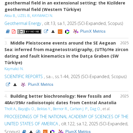
geothermal field in an extensional setting: the Kizildere
geothermal field (Western Türkiye)
Aksu B.
,
UZEL B.
,
KAYMAKCI N.
Geothermal Energy
, cilt.13, sa.1, 2025 (SCI-Expanded, Scopus)
PlumX Metrics
3.
Middle Pleistocene events around the SE Aegean
2025
Sea: inferred from magnetostratigraphy, (UTh)/He zircon
dating and fault kinematics in the Datça Graben (SW
Türkiye)
Kaymakci N.
SCIENTIFIC REPORTS
, sa.-, ss.1-44, 2025 (SCI-Expanded, Scopus)
PlumX Metrics
4.
Building better biochronology: New fossils and
2025
40Ar/39Ar radioisotopic dates from Central Anatolia
Tholt A.
,
Başoğlu O.
,
Bektas Y.
,
Bernor R.
,
Carlson J. P.
,
Dag O.
, et al.
PROCEEDINGS OF THE NATIONAL ACADEMY OF SCIENCES OF THE
UNITED STATES OF AMERICA
, cilt.122, sa.12, 2025 (SCI-Expanded,
PlumX Metrics
Scopus)