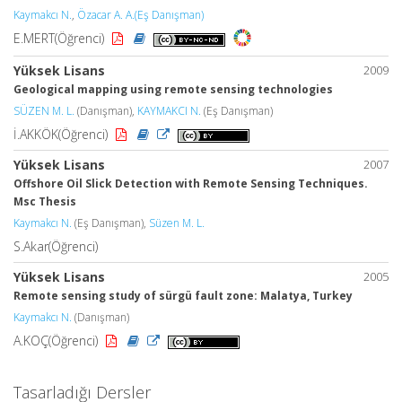
Kaymakcı N.
,
Özacar A. A.(Eş Danışman)
E.MERT(Öğrenci)
Yüksek Lisans
2009
Geological mapping using remote sensing technologies
SÜZEN M. L.
(Danışman),
KAYMAKCI N.
(Eş Danışman)
İ.AKKÖK(Öğrenci)
Yüksek Lisans
2007
Offshore Oil Slick Detection with Remote Sensing Techniques.
Msc Thesis
Kaymakcı N.
(Eş Danışman),
Süzen M. L.
S.Akar(Öğrenci)
Yüksek Lisans
2005
Remote sensing study of sürgü fault zone: Malatya, Turkey
Kaymakcı N.
(Danışman)
A.KOÇ(Öğrenci)
Tasarladığı Dersler