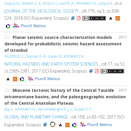
Gulyuz N.
,
Shipton Z. K.
,
KUŞCU İ.
,
Lord R. A.
,
KAYMAKCI N.
,
Gülyüz E.
, et al.
JOURNAL OF THE GEOLOGICAL SOCIETY
, cilt.175, sa.3, ss.509-
524, 2018 (SCI-Expanded, Scopus)
PlumX Metrics
22.
Planar seismic source characterization models
2017
developed for probabilistic seismic hazard assessment
of Istanbul
GÜLERCE Z.
,
Soyman K. B.
,
Guner B.
,
KAYMAKCI N.
NATURAL HAZARDS AND EARTH SYSTEM SCIENCES
, cilt.17, sa.12,
ss.2365-2381, 2017 (SCI-Expanded, Scopus)
PlumX Metrics
23.
Miocene tectonic history of the Central Tauride
2017
intramontane basins, and the paleogeographic evolution
of the Central Anatolian Plateau
Koç A.
,
KAYMAKCI N.
,
Van Hinsbergen D. J. J.
,
Kuiper K. F.
GLOBAL AND PLANETARY CHANGE
, cilt.158, ss.83-102, 2017 (SCI-
PlumX Metrics
Expanded, Scopus)