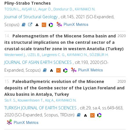
Pliny-Strabo Trenches
TOSUN L.
,
AVŞAR U.
,
Avşar Ö.
,
Dondurur D.
,
KAYMAKCI N.
Journal of Structural Geology
, cilt.145, 2021 (SCI-Expanded,
PlumX Metrics
Scopus)
14.
Paleomagnetism of the Miocene Soma basin and
2020
its structural implications on the central sector of a
crustal-scale transfer zone in western Anatolia (Turkey)
Westerweel J.
,
UZEL B.
,
Langereis C. G.
,
KAYMAKCI N.
,
SÖZBİLİR H.
JOURNAL OF ASIAN EARTH SCIENCES
, cilt.193, 2020 (SCI-
PlumX Metrics
Expanded, Scopus)
15.
Paleobathymetric evolution of the Miocene
2020
deposits of the Gombe sector of the Lycian Foreland and
Aksu basins in Antalya, Turkey
Sis F. S.
,
Kouwenhoven T.
,
Koç A.
,
KAYMAKCI N.
TURKISH JOURNAL OF EARTH SCIENCES
, cilt.29, sa.4, ss.649-663,
2020 (SCI-Expanded, Scopus, TRDizin)
PlumX Metrics