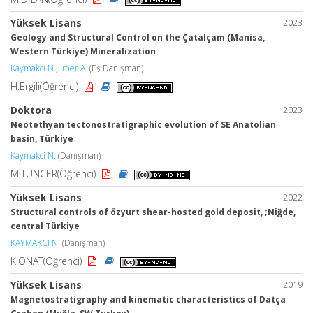
Yüksek Lisans
2023
Geology and Structural Control on the Çatalçam (Manisa,
Western Türkiye) Mineralization
Kaymakcı N.
,
İmer A.
(Eş Danışman)
H.Ergili(Öğrenci)
Doktora
2023
Neotethyan tectonostratigraphic evolution of SE Anatolian
basin, Türkiye
Kaymakci N.
(Danışman)
M.TUNCER(Öğrenci)
Yüksek Lisans
2022
Structural controls of özyurt shear-hosted gold deposit, ;Niğde,
central Türkiye
KAYMAKCI N.
(Danışman)
K.ONAT(Öğrenci)
Yüksek Lisans
2019
Magnetostratigraphy and kinematic characteristics of Datça