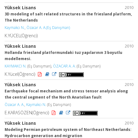
Yüksek Lisans
2010
3D modeling of salt related structures in the friesland platform,
The Netherlands
Kaymakcı N.
,
Özacar A. A.(Eş Danışman)
K.YÜCEL(Öğrenci)
Yüksek Lisans
2010
Hollanda friesland platformundaki tuz yapılarının 3 boyutlu
modellemesi.
KAYMAKCI N.
(Eş Danışman),
ÖZACAR A. A.
(Eş Danışman)
K.Yücel(Öğrenci)
Yüksek Lisans
2010
Earthquake focal mechanism and stress tensor analysis along
the central segment of the North Anatolian fault
Özacar A. A.
,
Kaymakcı N.
(Eş Danışman)
E.KARASÖZEN(Öğrenci)
Yüksek Lisans
2010
Modeling Permian petroleum system of Northeast Netherlands:
Hydrocarbon generation and migration