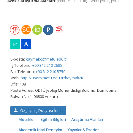
Avesis Araştırma Alanları:
Jeoloji Mühendisliği, Genel Jeoloji, Jeoloji
E-posta:
kaymakci@metu.edu.tr
İş Telefonu:
+90 312 210 2685
Fax Telefonu:
+90 312 210 5750
Web:
http://users.metu.edu.tr/kaymakci/
Ofis:
108
Posta Adresi:
ODTÜ Jeoloji Mühendisliği Bölümü, Dumlupınar
Bulvarı No 1. 06800 Ankara
Özgeçmiş Dosyası İndir
Metrikler
Eğitim Bilgileri
Araştırma Alanları
Akademik İdari Deneyim
Yayınlar & Eserler