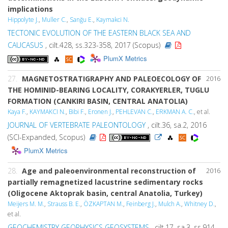
implications
Hippolyte J.
,
Muller C.
,
Sanğu E.
,
Kaymakci N.
TECTONIC EVOLUTION OF THE EASTERN BLACK SEA AND
CAUCASUS
, cilt.428, ss.323-358, 2017 (Scopus)
PlumX Metrics
27.
MAGNETOSTRATIGRAPHY AND PALEOECOLOGY OF
2016
THE HOMINID-BEARING LOCALITY, CORAKYERLER, TUGLU
FORMATION (CANKIRI BASIN, CENTRAL ANATOLIA)
Kaya F.
,
KAYMAKCI N.
,
Bibi F.
,
Eronen J.
,
PEHLEVAN C.
,
ERKMAN A. C.
, et al.
JOURNAL OF VERTEBRATE PALEONTOLOGY
, cilt.36, sa.2, 2016
(SCI-Expanded, Scopus)
PlumX Metrics
28.
Age and paleoenvironmental reconstruction of
2016
partially remagnetized lacustrine sedimentary rocks
(Oligocene Aktoprak basin, central Anatolia, Turkey)
Meijers M. M.
,
Strauss B. E.
,
ÖZKAPTAN M.
,
Feinberg J.
,
Mulch A.
,
Whitney D.
,
et al.
GEOCHEMISTRY GEOPHYSICS GEOSYSTEMS
, cilt.17, sa.3, ss.914-