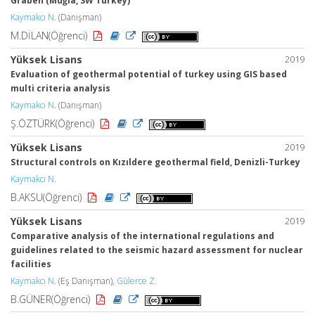
Graben (Muğla, SW Turkey)
Kaymakcı N.
(Danışman)
M.DİLAN(Öğrenci)
Yüksek Lisans
2019
Evaluation of geothermal potential of turkey using GIS based
multi criteria analysis
Kaymakcı N.
(Danışman)
Ş.ÖZTÜRK(Öğrenci)
Yüksek Lisans
2019
Structural controls on Kızıldere geothermal field, Denizli-Turkey
Kaymakcı N.
B.AKSU(Öğrenci)
Yüksek Lisans
2019
Comparative analysis of the international regulations and
guidelines related to the seismic hazard assessment for nuclear
facilities
Kaymakcı N.
(Eş Danışman),
Gülerce Z.
B.GÜNER(Öğrenci)