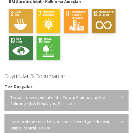
BM Sürdürülebilir Kalkınma Amaçları
Duyurular & Dokümanlar
Tez Dosyaları
Tectonic development of the Potwar Plateau and the
Saltrange (NW Himalayas, Pakistan)
Structural controls of özyurt shear-hosted gold deposit,
;Niğde, central Türkiye