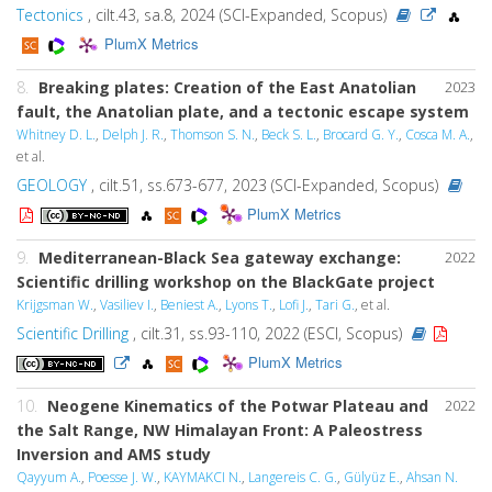
Tectonics
, cilt.43, sa.8, 2024 (SCI-Expanded, Scopus)
PlumX Metrics
8.
Breaking plates: Creation of the East Anatolian
2023
fault, the Anatolian plate, and a tectonic escape system
Whitney D. L.
,
Delph J. R.
,
Thomson S. N.
,
Beck S. L.
,
Brocard G. Y.
,
Cosca M. A.
,
et al.
GEOLOGY
, cilt.51, ss.673-677, 2023 (SCI-Expanded, Scopus)
PlumX Metrics
9.
Mediterranean-Black Sea gateway exchange:
2022
Scientific drilling workshop on the BlackGate project
Krijgsman W.
,
Vasiliev I.
,
Beniest A.
,
Lyons T.
,
Lofi J.
,
Tari G.
, et al.
Scientific Drilling
, cilt.31, ss.93-110, 2022 (ESCI, Scopus)
PlumX Metrics
10.
Neogene Kinematics of the Potwar Plateau and
2022
the Salt Range, NW Himalayan Front: A Paleostress
Inversion and AMS study
Qayyum A.
,
Poesse J. W.
,
KAYMAKCI N.
,
Langereis C. G.
,
Gülyüz E.
,
Ahsan N.