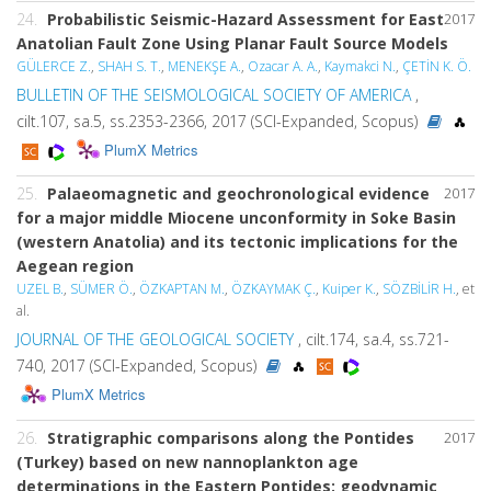
24.
Probabilistic Seismic-Hazard Assessment for East
2017
Anatolian Fault Zone Using Planar Fault Source Models
GÜLERCE Z.
,
SHAH S. T.
,
MENEKŞE A.
,
Ozacar A. A.
,
Kaymakci N.
,
ÇETİN K. Ö.
BULLETIN OF THE SEISMOLOGICAL SOCIETY OF AMERICA
,
cilt.107, sa.5, ss.2353-2366, 2017 (SCI-Expanded, Scopus)
PlumX Metrics
25.
Palaeomagnetic and geochronological evidence
2017
for a major middle Miocene unconformity in Soke Basin
(western Anatolia) and its tectonic implications for the
Aegean region
UZEL B.
,
SÜMER Ö.
,
ÖZKAPTAN M.
,
ÖZKAYMAK Ç.
,
Kuiper K.
,
SÖZBİLİR H.
, et
al.
JOURNAL OF THE GEOLOGICAL SOCIETY
, cilt.174, sa.4, ss.721-
740, 2017 (SCI-Expanded, Scopus)
PlumX Metrics
26.
Stratigraphic comparisons along the Pontides
2017
(Turkey) based on new nannoplankton age
determinations in the Eastern Pontides: geodynamic