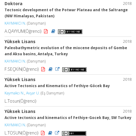
Doktora
2018
Tectonic development of the Potwar Plateau and the Saltrange
(NW Himalayas, Pakistan)
KAYMAKCI N.
(Danışman)
A.QAYYUM(Öğrenci)
Yüksek Lisans
2018
Paleobathymetric evolution of the miocene deposits of Gombe
and Aksu basins, Antalya, Turkey
KAYMAKCI N.
(Danışman)
F.SEÇKİN(Öğrenci)
Yüksek Lisans
2018
Active Tectonics and Kinematics of Fethiye-Göcek Bay
Kaymakcı N.
,
Avşar U.
(Eş Danışman)
L.Tosun(Öğrenci)
Yüksek Lisans
2018
Active tectonics and kinematics of Fethiye-Gocek Bay, SW Turkey
KAYMAKCI N.
(Danışman)
L.TOSUN(Öğrenci)