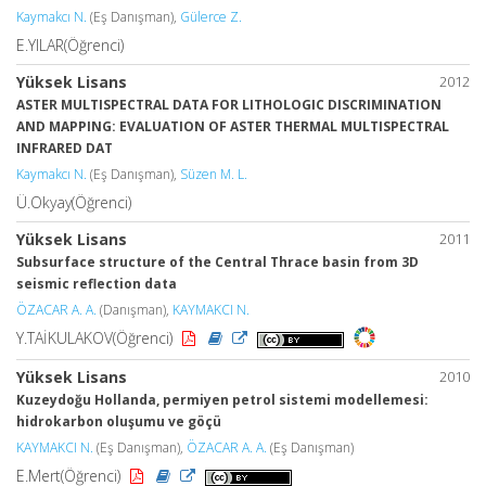
Kaymakcı N.
(Eş Danışman),
Gülerce Z.
E.YILAR(Öğrenci)
Yüksek Lisans
2012
ASTER MULTISPECTRAL DATA FOR LITHOLOGIC DISCRIMINATION
AND MAPPING: EVALUATION OF ASTER THERMAL MULTISPECTRAL
INFRARED DAT
Kaymakcı N.
(Eş Danışman),
Süzen M. L.
Ü.Okyay(Öğrenci)
Yüksek Lisans
2011
Subsurface structure of the Central Thrace basin from 3D
seismic reflection data
ÖZACAR A. A.
(Danışman),
KAYMAKCI N.
Y.TAİKULAKOV(Öğrenci)
Yüksek Lisans
2010
Kuzeydoğu Hollanda, permiyen petrol sistemi modellemesi:
hidrokarbon oluşumu ve göçü
KAYMAKCI N.
(Eş Danışman),
ÖZACAR A. A.
(Eş Danışman)
E.Mert(Öğrenci)