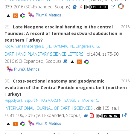
939, 2016 (SCI-Expanded, Scopus)
PlumX Metrics
29.
Late Neogene oroclinal bending in the central
2016
Taurides: A record of terminal eastward subduction in
southern Turkey?
Koç A.
,
van Hinsbergen D. J. J.
,
KAYMAKCI N.
,
Langereis C. G.
EARTH AND PLANETARY SCIENCE LETTERS
, cilt.434, ss.75-90,
2016 (SCI-Expanded, Scopus)
PlumX Metrics
30.
Cross-sectional anatomy and geodynamic
2016
evolution of the Central Pontide orogenic belt (northern
Turkey)
Hippolyte J.
,
Espurt N.
,
KAYMAKCI N.
,
SANĞU E.
,
Mueller C.
INTERNATIONAL JOURNAL OF EARTH SCIENCES
, cilt.105, sa.1,
ss.81-106, 2016 (SCI-Expanded, Scopus)
PlumX Metrics