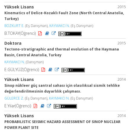
Yüksek Lisans
2015
Kinematics of Delice-Kozaklı Fault Zone (North Central Anatolia,
Turkey)
BOZKURT E.
(Eş Danışman),
KAYMAKCI N.
(Eş Danışman)
B.TOKAY(Öğrenci)
Doktora
2015
Tectono-stratigraphic and thermal evolution of the Haymana
Basin, Central Anatolia, Turkey
KAYMAKCI N.
(Danışman)
E.GÜLYÜZ(Öğrenci)
Yüksek Lisans
2014
Sinop nükleer güç santral sahası için olasılıksal sismik tehlike
değerlendirilmesinin duyarlılık çalışması.
GÜLERCE Z.
(Eş Danışman),
KAYMAKCI N.
(Eş Danışman)
E.Yılar(Öğrenci)
Yüksek Lisans
2014
PROBABILISTIC SEISMIC HAZARD ASSESSMENT OF SINOP NUCLEAR
POWER PLANT SITE