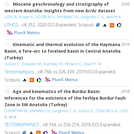
16.
Miocene geochronology and stratigraphy of
2020
western Anatolia: Insights from new Ar/Ar dataset
UZEL B.
,
Kuiper K.
,
SÖZBİLİR H.
,
KAYMAKCI N.
,
Langereis C. G.
,
Boehm K.
LITHOS
, cilt.352, 2020 (SCI-Expanded, Scopus)
PlumX Metrics
17.
Kinematic and thermal evolution of the Haymana
2019
Basin, a fore-arc to foreland basin in Central Anatolia
(Turkey)
Gülyüz E.
,
Özkaptan M.
,
Kaymakcı N.
,
Persano C.
,
Stuart F. M.
Tectonophysics
, cilt.766, ss.326-339, 2019 (SCI-Expanded,
PlumX Metrics
Scopus)
18.
Age and kinematics of the Burdur Basin:
2018
Inferences for the existence of the Fethiye Burdur Fault
Zone in SW Anatolia (Turkey)
ÖZKAPTAN M.
,
KAYMAKCI N.
,
Langereis C. G.
,
Gulyuz E.
,
ÖZACAR A. A.
,
UZEL
B.
, et al.
TECTONOPHYSICS
, cilt.744, ss.256-274, 2018 (SCI-Expanded,
PlumX Metrics
Scopus)