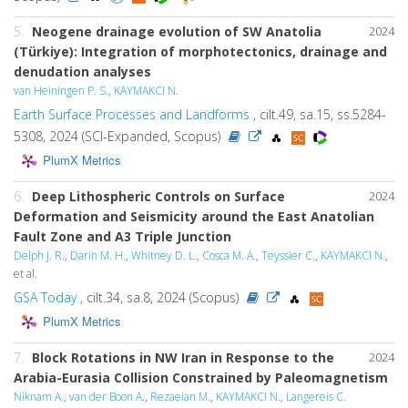
5.
Neogene drainage evolution of SW Anatolia
2024
(Türkiye): Integration of morphotectonics, drainage and
denudation analyses
van Heiningen P. S.
,
KAYMAKCI N.
Earth Surface Processes and Landforms
, cilt.49, sa.15, ss.5284-
5308, 2024 (SCI-Expanded, Scopus)
PlumX Metrics
6.
Deep Lithospheric Controls on Surface
2024
Deformation and Seismicity around the East Anatolian
Fault Zone and A3 Triple Junction
Delph J. R.
,
Darin M. H.
,
Whitney D. L.
,
Cosca M. A.
,
Teyssier C.
,
KAYMAKCI N.
,
et al.
GSA Today
, cilt.34, sa.8, 2024 (Scopus)
PlumX Metrics
7.
Block Rotations in NW Iran in Response to the
2024
Arabia-Eurasia Collision Constrained by Paleomagnetism
Niknam A.
,
van der Boon A.
,
Rezaeian M.
,
KAYMAKCI N.
,
Langereis C.