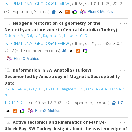
INTERNATIONAL GEOLOGY REVIEW
, cilt.64, ss.1311-1329, 2022
PlumX Metrics
(SCI-Expanded, Scopus)
11.
Neogene restoration of geometry of the
2022
Neotethyan suture zone in Central Anatolia (Turkey)
Ozkaptan M.
,
Gulyuz E.
,
Kaymakci N.
,
Langereis C. G.
INTERNATIONAL GEOLOGY REVIEW
, cilt.64, sa.21, ss.2985-3004,
2022 (SCI-Expanded, Scopus)
PlumX Metrics
12.
Deformation in SW Anatolia (Turkey)
2021
Documented by Anisotropy of Magnetic Susceptibility
Data
ÖZKAPTAN M.
,
Gülyüz E.
,
UZEL B.
,
Langereis C. G.
,
ÖZACAR A. A.
,
KAYMAKCI
N.
TECTONICS
, cilt.40, sa.12, 2021 (SCI-Expanded, Scopus)
PlumX Metrics
13.
Active tectonics and kinematics of Fethiye-
2021
Göcek Bay, SW Turkey: Insight about the eastern edge of