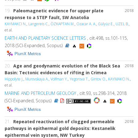
19.
Paleomagnetic evidence for upper plate
2018
response to a STEP fault, SW Anatolia
KAYMAKCI N.
,
Langereis C.
,
ÖZKAPTAN M.
,
Ozacar A. A.
,
Gülyüz E.
,
UZEL B.
,
et al.
EARTH AND PLANETARY SCIENCE LETTERS
, cilt.498, ss.101-115,
2018 (SCI-Expanded, Scopus)
PlumX Metrics
20.
Age and geodynamic evolution of the Black Sea
2018
Basin: Tectonic evidences of rifting in Crimea
Hippolyte J.
,
Murovskaya A.
,
Volfman Y.
,
Yegorova T.
,
Gintov O.
,
KAYMAKCI N.
,
et al.
MARINE AND PETROLEUM GEOLOGY
, cilt.93, ss.298-314, 2018
(SCI-Expanded, Scopus)
PlumX Metrics
21.
Repeated reactivation of clogged permeable
2018
pathways in epithermal gold deposits: Kestanelik
epithermal vein system, NW Turkey