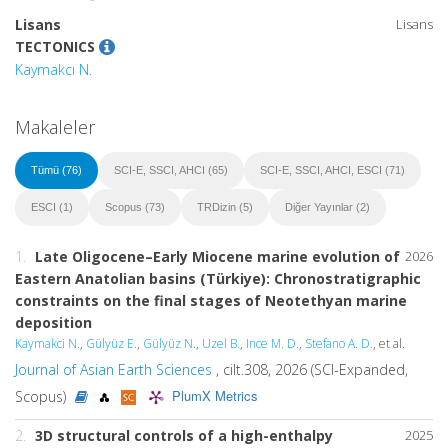
Lisans
Lisans
TECTONICS
Kaymakcı N.
Makaleler
Tümü (76)
SCI-E, SSCI, AHCI (65)
SCI-E, SSCI, AHCI, ESCI (71)
ESCI (1)
Scopus (73)
TRDizin (5)
Diğer Yayınlar (2)
1.
Late Oligocene–Early Miocene marine evolution of
2026
Eastern Anatolian basins (Türkiye): Chronostratigraphic
constraints on the final stages of Neotethyan marine
deposition
Kaymakci N.
,
Gülyüz E.
,
Gülyüz N.
,
Uzel B.
,
Ince M. D.
,
Stefano A. D.
, et al.
Journal of Asian Earth Sciences
, cilt.308, 2026 (SCI-Expanded,
PlumX Metrics
Scopus)
2.
3D structural controls of a high-enthalpy
2025