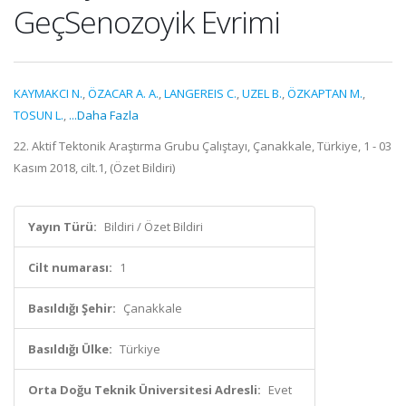
GeçSenozoyik Evrimi
KAYMAKCI N.
,
ÖZACAR A. A.
,
LANGEREIS C.
,
UZEL B.
,
ÖZKAPTAN M.
,
TOSUN L.
,
...Daha Fazla
22. Aktif Tektonik Araştırma Grubu Çalıştayı, Çanakkale, Türkiye, 1 - 03
Kasım 2018, cilt.1, (Özet Bildiri)
Yayın Türü:
Bildiri / Özet Bildiri
Cilt numarası:
1
Basıldığı Şehir:
Çanakkale
Basıldığı Ülke:
Türkiye
Orta Doğu Teknik Üniversitesi Adresli:
Evet