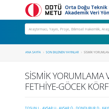
Orta Doğu Teknik 
Akademik Veri Yön
Ara
ANA SAYFA
SON EKLENEN YAYINLAR
SİSMİK YORUMLAMA
SİSMİK YORUMLAMA V
FETHİYE-GÖCEK KÖRFE
TOSUN L.
,
AVŞAR U.
,
AVŞAR Ö.
,
DONDURUR D.
,
KAY