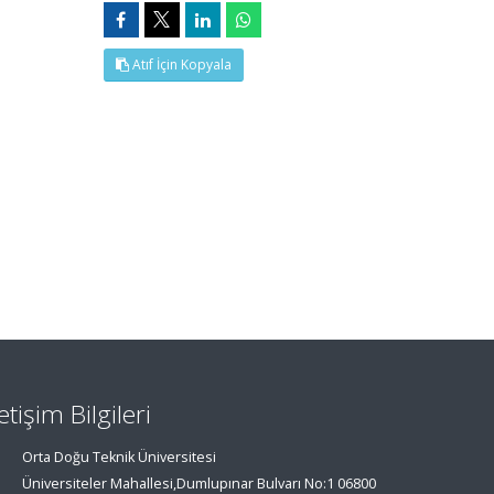
Atıf İçin Kopyala
letişim Bilgileri
Orta Doğu Teknik Üniversitesi
Üniversiteler Mahallesi,Dumlupınar Bulvarı No:1 06800