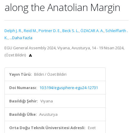
along the Anatolian Margin
Delph J. R.
,
Reid M.
,
Portner D. E.
,
Beck S. L.
,
ÖZACAR A. A.
,
Schleiffarth ‪.
K.
,
...Daha Fazla
EGU General Assembly 2024, Viyana, Avusturya, 14 - 19 Nisan 2024,
(Özet Bildiri)
Yayın Türü:
Bildiri / Özet Bildiri
Doi Numarası:
10.5194/egusphere-egu24-12731
Basıldığı Şehir:
Viyana
Basıldığı Ülke:
Avusturya
Orta Doğu Teknik Üniversitesi Adresli:
Evet