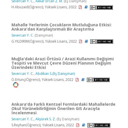
Severcan Y. C.
,
Akkar Ercan Z. M.
(Eş Danışman)
H.Abuzaid(Öğrenci), Yüksek Lisans, 2022
Mahalle Yerlerinin Çocukların Mutluluğuna Etkisi:
Ankara'dan Karşılaştırmalı Bir Araştırma
Severcan Y. C.
(Danışman)
G.YILDIRIM(Öğrenci), Yüksek Lisans, 2022
Muğla'daki Arazi Örtüsü / Arazi Kullanımı Değişimi
Tespiti ve Mevcut Çevre Düzeni Planının Değişim
Üzerindeki Etkisi
Severcan Y. C.
,
Abdikan S.(Eş Danışman)
Ö.Ertunç(Öğrenci), Yüksek Lisans, 2022
Ankara'da Farklı Kentsel Formlardaki Mahallelerde
Okul Yürünebilirliğinin Önerilen GIS Aracıyla
İncelenmesi
Severcan Y. C.
,
Akyürek S. Z.
(Eş Danışman)
S.Reyhan(Öğrenci), Yüksek Lisans, 2022