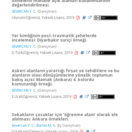
Annelerin mahalle açık alanları kullanımlarının
değerlendirilmesi.
SEVERCAN Y. C.
(Danışman)
I.Kurum(Öğrenci), Yüksek Lisans, 2019
Yer kimliğinin post-travmatik şehirlerde
incelemesi: Diyarbakır suriçi örneği.
SEVERCAN Y. C.
(Danışman)
D.Türk(Öğrenci), Yüksek Lisans, 2019
Askeri alanların yarattığı fırsat ve tehditlere ve bu
alanların olası dönüşümlerine yönelik toplumun
bakış açısı: Mamak (Ankara) 4. kolordu
komutanlığı örneği.
SEVERCAN Y. C.
(Danışman)
E.Ural(Öğrenci), Yüksek Lisans, 2019
Sokakların çocuklar için ‘öğrenme alanı’ olarak ele
alınması: Ankara örnekleri.
Severcan Y. C.
,
Barlas M. A.
(Eş Danışman)
D.Kalkanlı(Öğrenci), Yüksek Lisans, 2019