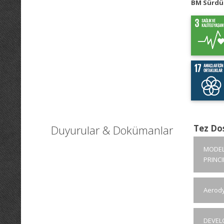
BM Sürdür
Duyurular & Dokümanlar
Tez Do
MODEL
PRINCI
Aerody
DEVEL