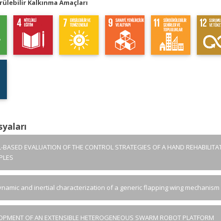
ülebilir Kalkınma Amaçları
syaları
-BASED EVALUATION OF THE CONTROL STRATEGIES OF A HAND REHABILIT
PLES
namic and inertial characterization of a generic flapping wing mechanism
OPMENT OF AN EXTENSIBLE HETEROGENEOUS SWARM ROBOT PLATFORM