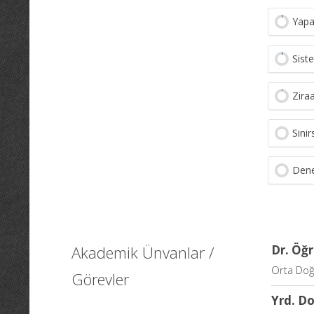
Yapa
Sist
Zira
Sinir
Dene
Akademik Ünvanlar /
Dr. Öğr
Orta Doğ
Görevler
Yrd. Do