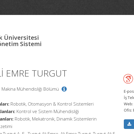
 Üniversitesi
önetim Sistemi
ALİ EMRE TURGUT
i, Makina Mühendisliği Bölümü
E-pos
İş Te
ları:
Robotik, Otomasyon & Kontrol Sistemleri
Web:
Ofis:
anları:
Kontrol ve Sistem Mühendisliği
anları:
Robotik, Mekatronik, Dinamik Sistemlerin
zetimi
:
Turgut A. E., Turgut Ali Emre, Ali Emre Turgut, Turgut Ali E.