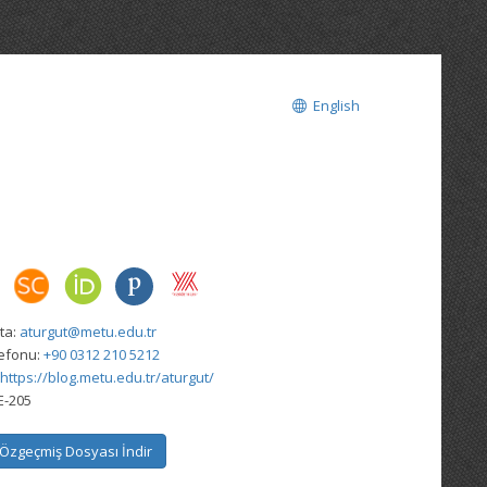
English
ta:
aturgut@metu.edu.tr
lefonu:
+90 0312 210 5212
https://blog.metu.edu.tr/aturgut/
E-205
Özgeçmiş Dosyası İndir