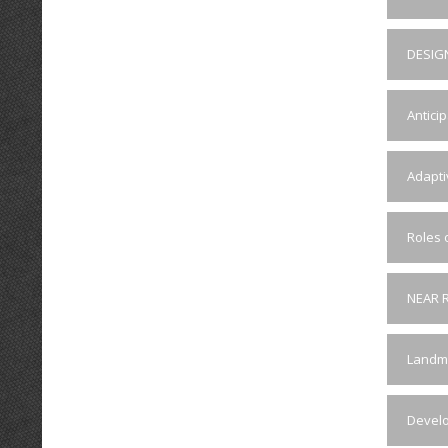
DESIG
Antici
Adapti
Roles o
NEAR 
Landma
Develo