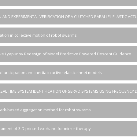
N AND EXPERIMENTAL VERIFICATION OF A CLUTCHED PARALLEL ELASTIC A
pation in collective motion of robot swarms
ve Lyapunov Redesign of Model Predictive Powered Descent Guidance
f anticipation and inertia in active elastic sheet models
REAL TIME SYSTEM IDENTIFICATION OF SERVO SYSTEMS USING FREQUENCY 
rk-based aggregation method for robot swarms
pment of 3-D printed exohand for mirror therapy