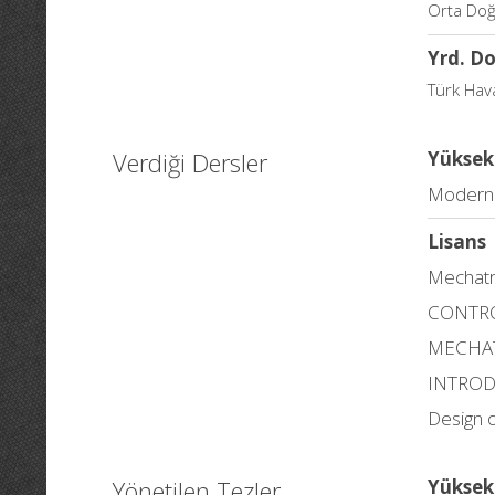
Orta Doğ
Yrd. Do
Türk Hav
Verdiği Dersler
Yüksek
Modern 
Lisans
Mechatr
CONTRO
MECHA
INTROD
Design 
Yönetilen Tezler
Yüksek