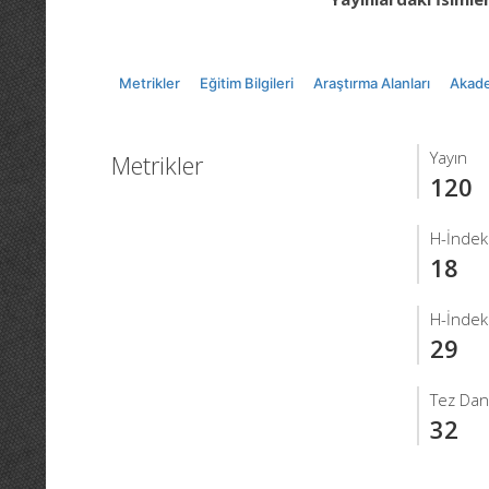
Metrikler
Eğitim Bilgileri
Araştırma Alanları
Akade
Yayın
Metrikler
120
H-İndek
18
H-İndek
29
Tez Dan
32