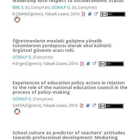
leadership with respect to socioeconomic status
EMİL S.
(Eş Danışman),
GÖKALP G.
(Eş Danışman)
R.ÇINAR(Öğrenci), Yüksek Lisans, 2016
Öğretmenlerin mesleki gelişime yönelik
tutumlarının yordayıcısı olarak okul kültürü:
örgütsel güvenin aracı rolü.
GÖKALP G.
(Danışman)
H.Ergin(Öğrenci), Yüksek Lisans, 2016
Experiences of education policy actors in relation
to the role of the national education council in the
process of policy-making
GÖKALP G.
(Danışman)
S.KAYA(Öğrenci), Yüksek Lisans, 2016
School culture as predictor of teachers' attitudes
towards professional development: Mediating