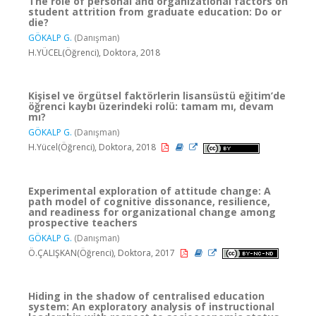
The role of personal and organizational factors on
student attrition from graduate education: Do or
die?
GÖKALP G.
(Danışman)
H.YÜCEL(Öğrenci), Doktora, 2018
Kişisel ve örgütsel faktörlerin lisansüstü eğitim’de
öğrenci kaybı üzerindeki rolü: tamam mı, devam
mı?
GÖKALP G.
(Danışman)
H.Yücel(Öğrenci), Doktora, 2018
Experimental exploration of attitude change: A
path model of cognitive dissonance, resilience,
and readiness for organizational change among
prospective teachers
GÖKALP G.
(Danışman)
Ö.ÇALIŞKAN(Öğrenci), Doktora, 2017
Hiding in the shadow of centralised education
system: An exploratory analysis of instructional