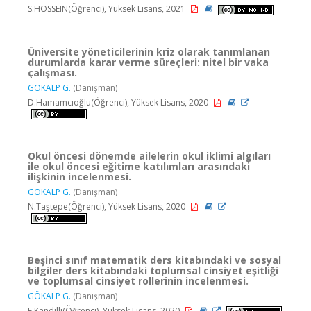
S.HOSSEIN(Öğrenci), Yüksek Lisans, 2021
Üniversite yöneticilerinin kriz olarak tanımlanan
durumlarda karar verme süreçleri: nitel bir vaka
çalışması.
GÖKALP G.
(Danışman)
D.Hamamcıoğlu(Öğrenci), Yüksek Lisans, 2020
Okul öncesi dönemde ailelerin okul iklimi algıları
ile okul öncesi eğitime katılımları arasındaki
ilişkinin incelenmesi.
GÖKALP G.
(Danışman)
N.Taştepe(Öğrenci), Yüksek Lisans, 2020
Beşinci sınıf matematik ders kitabındaki ve sosyal
bilgiler ders kitabındaki toplumsal cinsiyet eşitliği
ve toplumsal cinsiyet rollerinin incelenmesi.
GÖKALP G.
(Danışman)
E.Kandilli(Öğrenci), Yüksek Lisans, 2020