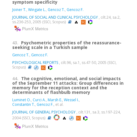
symptom specificity
Joiner T.
,
Wingate L.
,
Gencoz T.
,
Gencoz F.
JOURNAL OF SOCIAL AND CLINICAL PSYCHOLOGY
, cilt.24, sa.2,
ss.236-253, 2005 (SSCI, Scopus)
PlumX Metrics
43.
Psychometric properties of the reassurance-
seeking scale in a Turkish sample
Gencoz T.
,
Gencoz F.
PSYCHOLOGICAL REPORTS
, cilt.96, sa.1, ss.47-50, 2005 (SSCI,
Scopus)
44.
The cognitive, emotional, and social impacts
of the September 11 attacks: Group differences in
memory for the reception context and the
determinants of flashbulb memory
Luminet O.
,
Curci A.
,
Marsh E.
,
Wessel I.
,
Constantin T.
,
Gencoz F.
, et al.
JOURNAL OF GENERAL PSYCHOLOGY
, cilt.131, sa.3, ss.197-224,
2004 (SSCI, Scopus)
PlumX Metrics