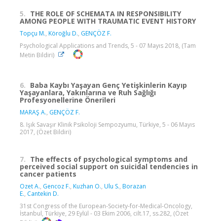
5.
THE ROLE OF SCHEMATA IN RESPONSIBILITY
AMONG PEOPLE WITH TRAUMATIC EVENT HISTORY
Topçu M.
,
Köroğlu D.
,
GENÇÖZ F.
Psychological Applications and Trends, 5 - 07 Mayıs 2018, (Tam
Metin Bildiri)
6.
Baba Kaybı Yaşayan Genç Yetişkinlerin Kayıp
Yaşayanlara, Yakınlarına ve Ruh Sağlığı
Profesyonellerine Önerileri
MARAŞ A.
,
GENÇÖZ F.
8. Işık Savaşır Klinik Psikoloji Sempozyumu, Türkiye, 5 - 06 Mayıs
2017, (Özet Bildiri)
7.
The effects of psychological symptoms and
perceived social support on suicidal tendencies in
cancer patients
Ozet A.
,
Gencoz F.
,
Kuzhan O.
,
Ulu S.
,
Borazan
E.
,
Cantekin D.
31st Congress of the European-Society-for-Medical-Oncology,
İstanbul, Türkiye, 29 Eylül - 03 Ekim 2006, cilt.17, ss.282, (Özet