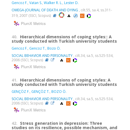
Gencoz F.
,
Vatan S.
,
Walker R. L.
,
Lester D.
OMEGA-JOURNAL OF DEATH AND DYING
, cilt.55, sa.4, ss.311-
319, 2007 (SSCI, Scopus)
PlumX Metrics
40.
Hierarchical dimensions of coping styles:: A
study conducted with Turkish university students
Gencoz F.
,
Gencoz T.
,
Bozo Ö.
SOCIAL BEHAVIOR AND PERSONALITY
, cilt.34, sa.5, ss.525-534,
2006 (SSCI, Scopus)
PlumX Metrics
41.
Hierarchical dimensions of coping styles: A
study conducted with Turkish university students
GENÇÖZ F.
,
GENÇÖZ T.
,
BOZO Ö.
SOCIAL BEHAVIOR AND PERSONALITY
, cilt.34, sa.5, ss.525-534,
2006 (SSCI, Scopus)
PlumX Metrics
42.
Stress generation in depression: Three
studies on its resilience, possible mechanism, and