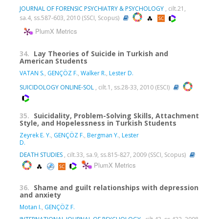
JOURNAL OF FORENSIC PSYCHIATRY & PSYCHOLOGY
, cilt.21,
sa.4, ss.587-603, 2010 (SSCI, Scopus)
PlumX Metrics
34.
Lay Theories of Suicide in Turkish and
American Students
VATAN S.
,
GENÇÖZ F.
,
Walker R.
,
Lester D.
SUICIDOLOGY ONLINE-SOL
, cilt.1, ss.28-33, 2010 (ESCI)
35.
Suicidality, Problem-Solving Skills, Attachment
Style, and Hopelessness in Turkish Students
Zeyrek E. Y.
,
GENÇÖZ F.
,
Bergman Y.
,
Lester
D.
DEATH STUDIES
, cilt.33, sa.9, ss.815-827, 2009 (SSCI, Scopus)
PlumX Metrics
36.
Shame and guilt relationships with depression
and anxiety
Motan I.
,
GENÇÖZ F.