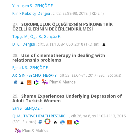
Yurduşen S.
,
GENÇÖZ F.
Klinik Psikoloji Dergisi
, cilt.2, ss.88-98, 2018 (TRDizin)
27.
SORUMLULUK ÖLÇEĞİ’xxNİN PSİKOMETRİK
ÖZELLİKLERİNİN DEĞERLENDİRİLMESİ
Topçu M.
,
Öge B.
,
Gençöz F.
DTCF Dergisi
, cilt.58, ss.1058-1080, 2018 (TRDizin)
28.
Use of cinematherapy in dealing with
relationship problems
Egeci I. S.
,
GENÇÖZ F.
ARTS IN PSYCHOTHERAPY
, cilt.53, ss.64-71, 2017 (SSCI, Scopus)
PlumX Metrics
29.
Shame Experiences Underlying Depression of
Adult Turkish Women
Sari S.
,
GENÇÖZ F.
QUALITATIVE HEALTH RESEARCH
, cilt.26, sa.8, ss.1102-1113, 2016
(SSCI, Scopus)
PlumX Metrics