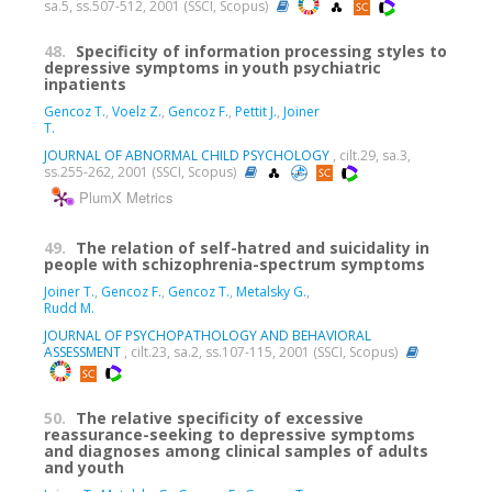
sa.5, ss.507-512, 2001 (SSCI, Scopus)
48.
Specificity of information processing styles to
depressive symptoms in youth psychiatric
inpatients
Gencoz T.
,
Voelz Z.
,
Gencoz F.
,
Pettit J.
,
Joiner
T.
JOURNAL OF ABNORMAL CHILD PSYCHOLOGY
, cilt.29, sa.3,
ss.255-262, 2001 (SSCI, Scopus)
PlumX Metrics
49.
The relation of self-hatred and suicidality in
people with schizophrenia-spectrum symptoms
Joiner T.
,
Gencoz F.
,
Gencoz T.
,
Metalsky G.
,
Rudd M.
JOURNAL OF PSYCHOPATHOLOGY AND BEHAVIORAL
ASSESSMENT
, cilt.23, sa.2, ss.107-115, 2001 (SSCI, Scopus)
50.
The relative specificity of excessive
reassurance-seeking to depressive symptoms
and diagnoses among clinical samples of adults
and youth