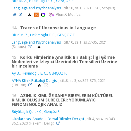
Bilik M. Z.
,
Hekimoğlu E. C.
,
GENÇÖZ F.
Language and Psychoanalysis
, cilt.10, sa.1, 2021 (ESCI, Scopus)
PlumX Metrics
14.
Traces of Unconscious in Language
BİLİK M. Z.
,
Hekimoğlu E. C.
,
GENÇÖZ F.
Language and Psychoanalysis
, cilt.10, sa.1, ss.27-35, 2021
(Scopus)
15.
Korku Filmlerine Analitik Bir Bakış: İlgi Görme
Nedenleri ve İzleyici Üzerindeki Temsilleri Üzerine
bir İnceleme
Ay B.
,
Hekimoğlu E. C.
,
GENÇÖZ F.
AYNA Klinik Psikoloji Dergisi
, cilt.8, sa.3, ss.357-375, 2021
(TRDizin)
16.
AZINLIK KIMLIĞE SAHIP BIREYLERIN KÜLTÜREL
KIMLIK OLUŞUM SÜREÇLERI: YORUMLAYICI
FENOMENOLOJIK ANALIZ
Büyükaşık Çolak C.
,
Gençöz F.
Uluslararası Anadolu Sosyal Bilimler Dergisi
, cilt.4, sa.4, ss.343-
362, 2020 (Hakemli Dergi)