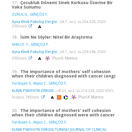
17.
Çocukluk Dönemi Sinek Korkusu Üzerine Bir
Vaka Sunumu
ÖZKUL G.
,
GENÇÖZ F.
Ayna Klinik Psikoloji Dergisi
, cilt.7, sa.2, ss.204-228, 2020
(TRDizin)
18.
İsim Ne Söyler: Nitel Bir Araştırma
SAKLI D. Y.
,
GENÇÖZ F.
Ayna Klinik Psikoloji Dergisi
, cilt.7, sa.2, ss.229-248, 2020
PlumX Metrics
(TRDizin)
19.
The importance of mothers’ self cohesion
when their children diagnosed with cancer (eng)
Yurduşen S.
,
Akyüz C.
,
GENÇÖZ F.
KLINIK PSIKIYATRI DERGISI
, cilt.23, sa.2, ss.214-228, 2020 (ESCI,
PlumX Metrics
Scopus, TRDizin)
20.
The importance of mothers' self cohesion
when their children diagnosed were with cancer
Yurdusen S.
,
Akyuz C.
,
GENÇÖZ F.
KLINIK PSIKIYATRI DERGISI-TURKISH JOURNAL OF CLINICAL