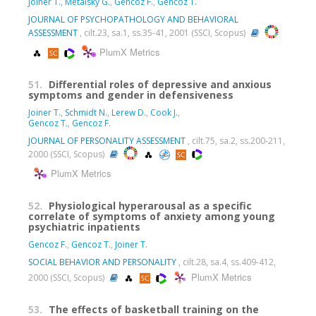
Joiner T.
,
Metalsky G.
,
Gencoz F.
,
Gencoz T.
JOURNAL OF PSYCHOPATHOLOGY AND BEHAVIORAL
ASSESSMENT
, cilt.23, sa.1, ss.35-41, 2001 (SSCI, Scopus)
PlumX Metrics
51.
Differential roles of depressive and anxious
symptoms and gender in defensiveness
Joiner T.
,
Schmidt N.
,
Lerew D.
,
Cook J.
,
Gencoz T.
,
Gencoz F.
JOURNAL OF PERSONALITY ASSESSMENT
, cilt.75, sa.2, ss.200-211,
2000 (SSCI, Scopus)
PlumX Metrics
52.
Physiological hyperarousal as a specific
correlate of symptoms of anxiety among young
psychiatric inpatients
Gencoz F.
,
Gencoz T.
,
Joiner T.
SOCIAL BEHAVIOR AND PERSONALITY
, cilt.28, sa.4, ss.409-412,
PlumX Metrics
2000 (SSCI, Scopus)
53.
The effects of basketball training on the