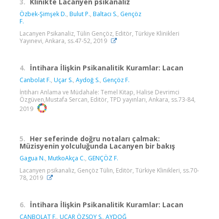
3.
Klinikte Lacanyen psikanaliz
Özbek-Şimşek D.
,
Bulut P.
,
Baltacı S.
,
Gençöz
F.
Lacanyen Psikanaliz, Tülin Gençöz, Editör, Türkiye Klinikleri
Yayınevi, Ankara, ss.47-52, 2019
4.
İntihara İlişkin Psikanalitik Kuramlar: Lacan
Canbolat F.
,
Uçar S.
,
Aydoğ S.
,
Gençöz F.
İntiharı Anlama ve Müdahale: Temel Kitap, Halise Devrimci
Özgüven,Mustafa Sercan, Editör, TPD yayınları, Ankara, ss.73-84,
2019
5.
Her seferinde doğru notaları çalmak:
Müzisyenin yolculuğunda Lacanyen bir bakış
Gagua N.
,
MutkoAkça C.
,
GENÇÖZ F.
Lacanyen psikanaliz, Gençöz Tülin, Editör, Türkiye Klinikleri, ss.70-
78, 2019
6.
İntihara İlişkin Psikanalitik Kuramlar: Lacan
CANBOLAT F.
,
UÇAR ÖZSOY S.
,
AYDOĞ