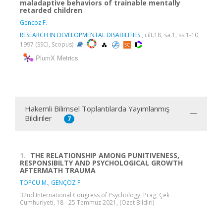
maladaptive behaviors of trainable mentally
retarded children
Gencoz F.
RESEARCH IN DEVELOPMENTAL DISABILITIES
, cilt.18, sa.1, ss.1-10,
1997 (SSCI, Scopus)
PlumX Metrics
Hakemli Bilimsel Toplantılarda Yayımlanmış
Bildiriler
7
1.
THE RELATIONSHIP AMONG PUNITIVENESS,
RESPONSIBILTY AND PSYCHOLOGICAL GROWTH
AFTERMATH TRAUMA
TOPCU M.
,
GENÇÖZ F.
32nd International Congress of Psychology, Prag, Çek
Cumhuriyeti, 18 - 25 Temmuz 2021, (Özet Bildiri)