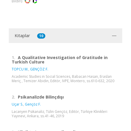
Bildiri)
Kitaplar
10
1.
A Qualitative Investigation of Gratitude in
Turkish Culture
TOPCU M.
,
GENÇÖZ F.
Academic Studies in Social Sciences, Babacan Hasan, Eraslan
Meriç , Temizer Abidin, Editör, IVPE, Montero, ss.610-632, 2020
2.
Psikanalizde Bilinçdışı
Uçar S.
,
Gençöz F.
Lacanyen Psikanaliz, Tülin Gençöz, Editör, Türkiye Klinikleri
Yayınevi, Ankara, ss.41-46, 2019