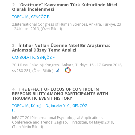
2.
“Gratitude” Kavramının Türk Kültüründe Nitel
Olarak İncelenmesi
TOPCU M.
,
GENÇÖZ F.
2.Internatıonal Congress of Human Scıences, Ankara, Türkiye, 23
- 24 Kasım 2019, (Özet Bildiri)
3.
İntihar Notları Üzerine Nitel Bir Araştırma:
Anlamsal Düzey Tema Analizi
CANBOLAT F.
,
GENÇÖZ F.
20. Ulusal Psikoloji Kongresi, Ankara, Türkiye, 15 - 17 Kasım 2018,
ss.280-281, (Özet Bildiri)
4.
THE EFFECT OF LOCUS OF CONTROL IN
RESPONSIBILITY AMONG PARTICIPANTS WITH
TRAUMATIC EVENT HISTORY
TOPCU M.
,
Köroğlu D.
,
İnceler Y. C.
,
GENÇÖZ
F.
InPACT 2019 International Psychological Applications
Conference and Trends, Zagreb, Hırvatistan, 04 Mayıs 2019,
(Tam Metin Bildiri)