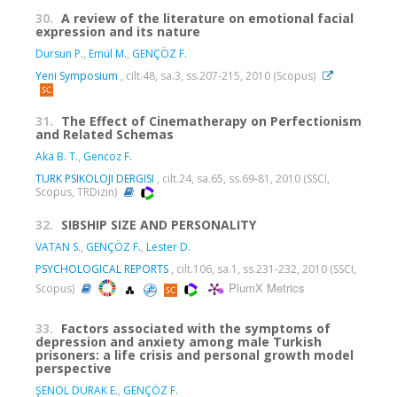
30.
A review of the literature on emotional facial
expression and its nature
Dursun P.
,
Emül M.
,
GENÇÖZ F.
Yeni Symposium
, cilt.48, sa.3, ss.207-215, 2010 (Scopus)
31.
The Effect of Cinematherapy on Perfectionism
and Related Schemas
Aka B. T.
,
Gencoz F.
TURK PSIKOLOJI DERGISI
, cilt.24, sa.65, ss.69-81, 2010 (SSCI,
Scopus, TRDizin)
32.
SIBSHIP SIZE AND PERSONALITY
VATAN S.
,
GENÇÖZ F.
,
Lester D.
PSYCHOLOGICAL REPORTS
, cilt.106, sa.1, ss.231-232, 2010 (SSCI,
PlumX Metrics
Scopus)
33.
Factors associated with the symptoms of
depression and anxiety among male Turkish
prisoners: a life crisis and personal growth model
perspective
ŞENOL DURAK E.
,
GENÇÖZ F.