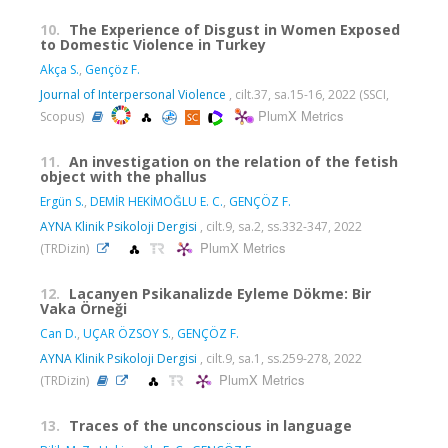
10.
The Experience of Disgust in Women Exposed
to Domestic Violence in Turkey
Akça S.
,
Gençöz F.
Journal of Interpersonal Violence
, cilt.37, sa.15-16, 2022 (SSCI,
PlumX Metrics
Scopus)
11.
An investigation on the relation of the fetish
object with the phallus
Ergün S.
,
DEMİR HEKİMOĞLU E. C.
,
GENÇÖZ F.
AYNA Klinik Psikoloji Dergisi
, cilt.9, sa.2, ss.332-347, 2022
PlumX Metrics
(TRDizin)
12.
Lacanyen Psikanalizde Eyleme Dökme: Bir
Vaka Örneği
Can D.
,
UÇAR ÖZSOY S.
,
GENÇÖZ F.
AYNA Klinik Psikoloji Dergisi
, cilt.9, sa.1, ss.259-278, 2022
PlumX Metrics
(TRDizin)
13.
Traces of the unconscious in language