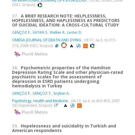
INTERNATIONAL JOURNAL OF PSYCHOLOGY
, cilt.43, ss.432, 2008
(SSCI, Scopus)
37.
A BRIEF RESEARCH NOTE: HELPLESSNESS,
HOPELESSNESS, AND HAPLESSNESS AS PREDICTORS
OF SUICIDAL IDEATION: A CROSS-CULTURAL STUDY
GENÇÖZ F.
,
VATAN S.
,
Walker R.
,
Lester D.
OMEGA-JOURNAL OF DEATH AND DYING
, cilt.57, sa.3, ss.315-
318, 2008 (SSCI, Scopus)
PlumX Metrics
38.
Psychometric properties of the Hamilton
Depression Rating Scale and other physician-rated
psychiatric scales for the assessment of
depression in ESRD patients undergoing
hemodialysis in Turkey
GENÇÖZ F.
,
GENÇÖZ T.
,
Soykan A.
Psychology, Health and Medicine
, cilt.12, sa.4, ss.450-459, 2007
(SCI-Expanded, Scopus)
PlumX Metrics
39.
Hopelessness and suicidality in Turkish and
American respondents