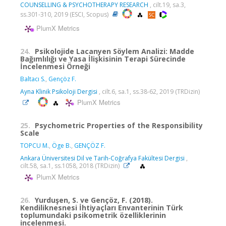
COUNSELLING & PSYCHOTHERAPY RESEARCH
, cilt.19, sa.3,
ss.301-310, 2019 (ESCI, Scopus)
PlumX Metrics
24.
Psikolojide Lacanyen Söylem Analizi: Madde
Bağımlılığı ve Yasa İlişkisinin Terapi Sürecinde
İncelenmesi Örneği
Baltacı S.
,
Gençöz F.
Ayna Klinik Psikoloji Dergisi
, cilt.6, sa.1, ss.38-62, 2019 (TRDizin)
PlumX Metrics
25.
Psychometric Properties of the Responsibility
Scale
TOPCU M.
,
Öge B.
,
GENÇÖZ F.
Ankara Üniversitesi Dil ve Tarih-Coğrafya Fakültesi Dergisi
,
cilt.58, sa.1, ss.1058, 2018 (TRDizin)
PlumX Metrics
26.
Yurduşen, S. ve Gençöz, F. (2018).
Kendiliknesnesi İhtiyaçları Envanterinin Türk
toplumundaki psikometrik özelliklerinin
incelenmesi.