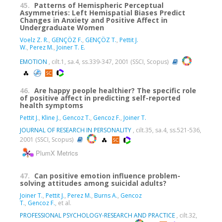
45.
Patterns of Hemispheric Perceptual
Asymmetries: Left Hemispatial Biases Predict
Changes in Anxiety and Positive Affect in
Undergraduate Women
Voelz Z. R.
,
GENÇÖZ F.
,
GENÇÖZ T.
,
Pettit J.
W.
,
Perez M.
,
Joiner T. E.
EMOTION
, cilt.1, sa.4, ss.339-347, 2001 (SSCI, Scopus)
46.
Are happy people healthier? The specific role
of positive affect in predicting self-reported
health symptoms
Pettit J.
,
Kline J.
,
Gencoz T.
,
Gencoz F.
,
Joiner T.
JOURNAL OF RESEARCH IN PERSONALITY
, cilt.35, sa.4, ss.521-536,
2001 (SSCI, Scopus)
PlumX Metrics
47.
Can positive emotion influence problem-
solving attitudes among suicidal adults?
Joiner T.
,
Pettit J.
,
Perez M.
,
Burns A.
,
Gencoz
T.
,
Gencoz F.
, et al.
PROFESSIONAL PSYCHOLOGY-RESEARCH AND PRACTICE
, cilt.32,