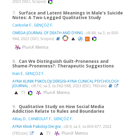
2023 (SSCI, Scopus)
7.
Surface and Latent Meanings in Male's Suicide
Notes: A Two-Legged Qualitative Study
Canbolat F.
,
GENÇÖZ F.
OMEGA-JOURNAL OF DEATH AND DYING
, cilt.86, sa.3, ss.930-
944, 2023 (SSCI, Scopus)
PlumX Metrics
8.
Can We Distinguish Guilt-Proneness and
Shame-Proneness?: Therapeutic Suggestions
Inan E.
,
GENÇÖZ F.
AYNA KLINIK PSIKOLOJI DERGISI-AYNA CLINICAL PSYCHOLOGY
JOURNAL
, cilt.10, sa.3, ss.562-588, 2023 (ESCI, TRDizin)
PlumX Metrics
9.
Qualitative Study on How Social Media
Addiction Relate to Rules and Boundaries
Aktaş D.
,
CANBOLAT F.
,
GENÇÖZ F.
AYNA Klinik Psikoloji Dergisi
, cilt.9, sa.3, ss.656-677, 2022
PlumX Metrics
(TRDizin)