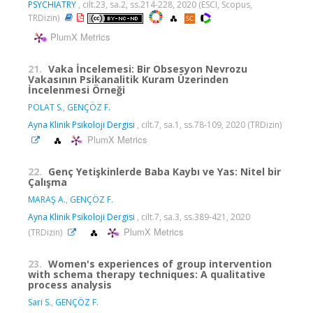
PSYCHIATRY
, cilt.23, sa.2, ss.214-228, 2020 (ESCI, Scopus,
TRDizin)
PlumX Metrics
21.
Vaka İncelemesi: Bir Obsesyon Nevrozu
Vakasının Psikanalitik Kuram Üzerinden
İncelenmesi Örneği
POLAT S.
,
GENÇÖZ F.
Ayna Klinik Psikoloji Dergisi
, cilt.7, sa.1, ss.78-109, 2020 (TRDizin)
PlumX Metrics
22.
Genç Yetişkinlerde Baba Kaybı ve Yas: Nitel bir
Çalışma
MARAŞ A.
,
GENÇÖZ F.
Ayna Klinik Psikoloji Dergisi
, cilt.7, sa.3, ss.389-421, 2020
PlumX Metrics
(TRDizin)
23.
Women's experiences of group intervention
with schema therapy techniques: A qualitative
process analysis
Sari S.
,
GENÇÖZ F.