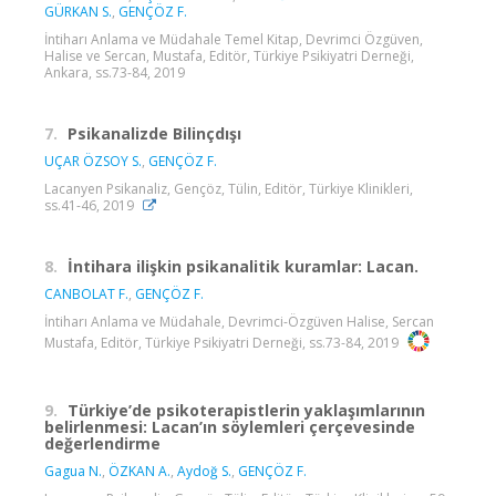
GÜRKAN S.
,
GENÇÖZ F.
İntiharı Anlama ve Müdahale Temel Kitap, Devrimci Özgüven,
Halise ve Sercan, Mustafa, Editör, Türkiye Psikiyatri Derneği,
Ankara, ss.73-84, 2019
7.
Psikanalizde Bilinçdışı
UÇAR ÖZSOY S.
,
GENÇÖZ F.
Lacanyen Psikanaliz, Gençöz, Tülin, Editör, Türkiye Klinikleri,
ss.41-46, 2019
8.
İntihara ilişkin psikanalitik kuramlar: Lacan.
CANBOLAT F.
,
GENÇÖZ F.
İntiharı Anlama ve Müdahale, Devrimci-Özgüven Halise, Sercan
Mustafa, Editör, Türkiye Psikiyatri Derneği, ss.73-84, 2019
9.
Türkiye’de psikoterapistlerin yaklaşımlarının
belirlenmesi: Lacan’ın söylemleri çerçevesinde
değerlendirme
Gagua N.
,
ÖZKAN A.
,
Aydoğ S.
,
GENÇÖZ F.