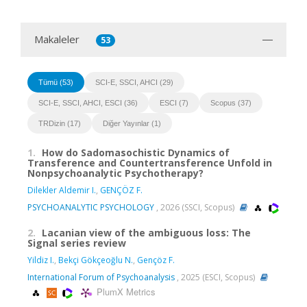
Makaleler
53
Tümü (53)
SCI-E, SSCI, AHCI (29)
SCI-E, SSCI, AHCI, ESCI (36)
ESCI (7)
Scopus (37)
TRDizin (17)
Diğer Yayınlar (1)
1.
How do Sadomasochistic Dynamics of
Transference and Countertransference Unfold in
Nonpsychoanalytic Psychotherapy?
Dilekler Aldemir I.
,
GENÇÖZ F.
PSYCHOANALYTIC PSYCHOLOGY
, 2026 (SSCI, Scopus)
2.
Lacanian view of the ambiguous loss: The
Signal series review
Yildiz I.
,
Bekçi Gökçeoğlu N.
,
Gençöz F.
International Forum of Psychoanalysis
, 2025 (ESCI, Scopus)
PlumX Metrics