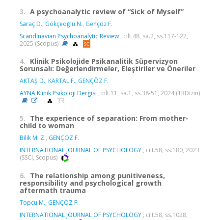
3.
A psychoanalytic review of “Sick of Myself”
Saraç D.
,
Gökçeoğlu N.
,
Gençöz F.
Scandinavian Psychoanalytic Review
, cilt.48, sa.2, ss.117-122,
2025 (Scopus)
4.
Klinik Psikolojide Psikanalitik Süpervizyon
Sorunsalı: Değerlendirmeler, Eleştiriler ve Öneriler
AKTAŞ D.
,
KARTAL F.
,
GENÇÖZ F.
AYNA Klinik Psikoloji Dergisi
, cilt.11, sa.1, ss.38-51, 2024 (TRDizin)
5.
The experience of separation: From mother-
child to woman
Bilik M. Z.
,
GENÇÖZ F.
INTERNATIONAL JOURNAL OF PSYCHOLOGY
, cilt.58, ss.180, 2023
(SSCI, Scopus)
6.
The relationship among punitiveness,
responsibility and psychological growth
aftermath trauma
Topcu M.
,
GENÇÖZ F.
INTERNATIONAL JOURNAL OF PSYCHOLOGY
, cilt.58, ss.1028,