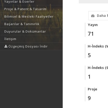
Yayınlar & Eserler
Proje & Patent & Tasarım
Daha 
Bilimsel & Mesleki Faaliyetler
Başarılar & Tanınırlık
Yayın
Duyurular & Dokümanlar
71
İletişim
H-İndeks (
Özgeçmiş Dosyası İndir
5
H-İndeks (
1
Proje
9