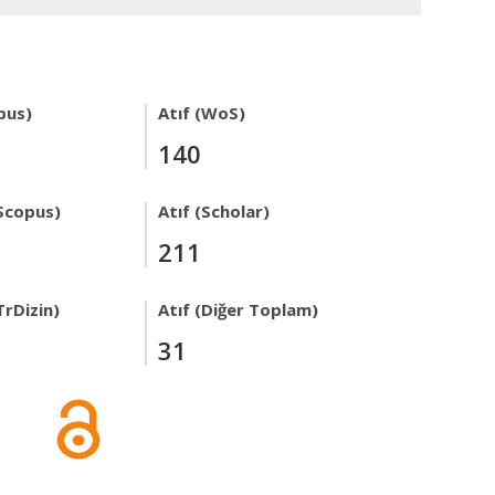
pus)
Atıf (WoS)
140
Scopus)
Atıf (Scholar)
211
TrDizin)
Atıf (Diğer Toplam)
31