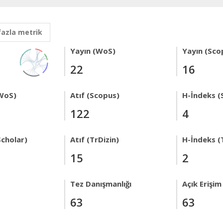
fazla metrik
Yayın (WoS)
Yayın (Sco
22
16
WoS)
Atıf (Scopus)
H-İndeks (
122
4
Scholar)
Atıf (TrDizin)
H-İndeks (
15
2
Tez Danışmanlığı
Açık Erişim
63
63