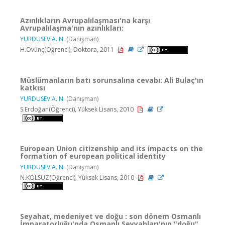
Azınlıkların Avrupalılaşması'na karşı
Avrupalılaşma'nın azınlıkları:
YURDUSEV A. N.
(Danışman)
H.Övünç(Öğrenci), Doktora, 2011
Müslümanların batı sorunsalına cevabı: Ali Bulaç'ın
katkısı
YURDUSEV A. N.
(Danışman)
S.Erdoğan(Öğrenci), Yüksek Lisans, 2010
European Union citizenship and its impacts on the
formation of european political identity
YURDUSEV A. N.
(Danışman)
N.KOLSUZ(Öğrenci), Yüksek Lisans, 2010
Seyahat, medeniyet ve doğu : son dönem Osmanlı
İmparatorluğu'nda Osmanlı Seyyahları'nın "doğu"