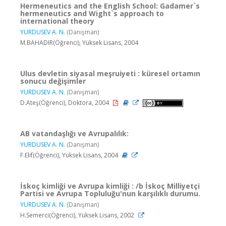
Hermeneutics and the English School: Gadamer`s
hermeneutics and Wight`s approach to
international theory
YURDUSEV A. N.
(Danışman)
M.BAHADIR(Öğrenci), Yüksek Lisans, 2004
Ulus devletin siyasal meşruiyeti : küresel ortamın
sonucu değişimler
YURDUSEV A. N.
(Danışman)
D.Ateş(Öğrenci), Doktora, 2004
AB vatandaşlığı ve Avrupalılık:
YURDUSEV A. N.
(Danışman)
F.Elif(Öğrenci), Yüksek Lisans, 2004
İskoç kimliği ve Avrupa kimliği : /b İskoç Milliyetçi
Partisi ve Avrupa Topluluğu'nun karşılıklı durumu.
YURDUSEV A. N.
(Danışman)
H.Semerci(Öğrenci), Yüksek Lisans, 2002