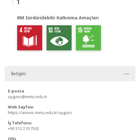
1
BM Sürdürülebilir Kalkınma Amaçları
İletişim
E-posta
uygunc@metu.edu.tr
Web Sayfası
https://avesis.metu.edu.tr/uygunc
İş Telefonu
+90 312 210 7502
Ofis