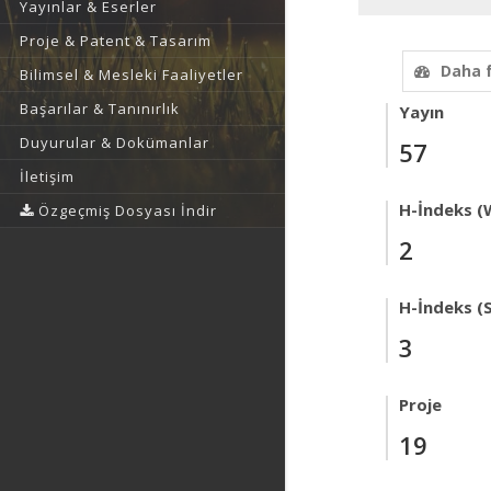
Yayınlar & Eserler
Proje & Patent & Tasarım
Daha 
Bilimsel & Mesleki Faaliyetler
Başarılar & Tanınırlık
Yayın
Duyurular & Dokümanlar
57
İletişim
H-İndeks (
Özgeçmiş Dosyası İndir
2
H-İndeks (
3
Proje
19