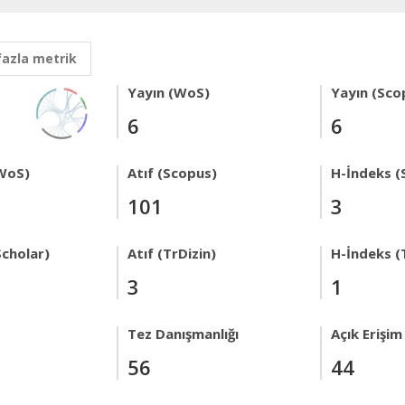
fazla metrik
Yayın (WoS)
Yayın (Sco
6
6
WoS)
Atıf (Scopus)
H-İndeks (
101
3
Scholar)
Atıf (TrDizin)
H-İndeks (
3
1
Tez Danışmanlığı
Açık Erişim
56
44