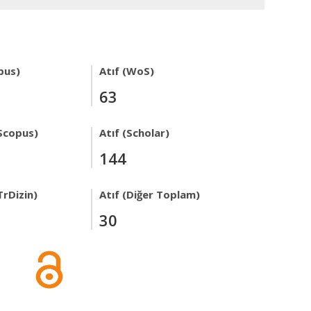
pus)
Atıf (WoS)
63
Scopus)
Atıf (Scholar)
144
TrDizin)
Atıf (Diğer Toplam)
30