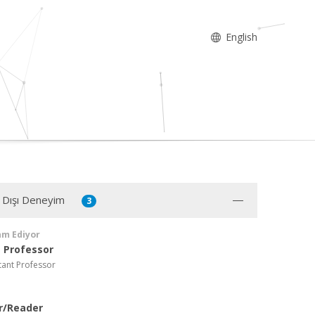
English
 Dışı Deneyim
3
am Ediyor
 Professor
tant Professor
r/Reader