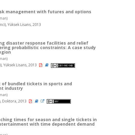
risk management with futures and options
man)
ci), Yüksek Lisans, 2013
ng disaster response facilities and relief
ring probabilistic constraints: A case study
egion
man)
), Yüksek Lisans, 2013
f bundled tickets in sports and
t industry
man)
), Doktora, 2013
ching times for season and single tickets in
entertainment with time dependent demand