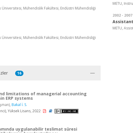
METU, Instr
Üniversitesi, Mühendislik Fakültesi, Endüstri Mühendisliği
2002 - 2007
Assistan
METU, Assis
Üniversitesi, Mühendislik Fakültesi, Endüstri Mühendisliği
zler
16
nd limitations of managerial accounting
hin ERP systems
ışman),
Bakal İ. S.
i), Yüksek Lisans, 2022
amında uygulanabilir teslimat süresi