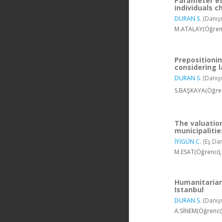
Parameter es
individuals c
DURAN S.
(Danış
M.ATALAY(Öğrenc
Prepositionin
considering 
DURAN S.
(Danış
S.BAŞKAYA(Öğrenc
The valuatio
municipalitie
İYİGÜN C.
(Eş Da
M.ESAT(Öğrenci),
Humanitarian 
Istanbul
DURAN S.
(Danış
A.SİNEM(Öğrenci)