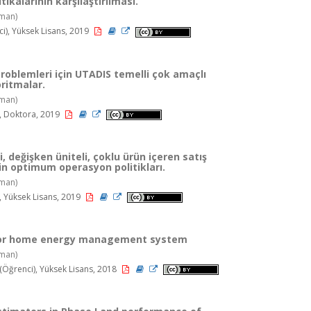
tikalarının karşılaştırılması.
man)
ci), Yüksek Lisans, 2019
problemleri için UTADIS temelli çok amaçlı
ritmalar.
man)
, Doktora, 2019
i, değişken üniteli, çoklu ürün içeren satış
in optimum operasyon politikları.
man)
, Yüksek Lisans, 2019
for home energy management system
man)
renci), Yüksek Lisans, 2018