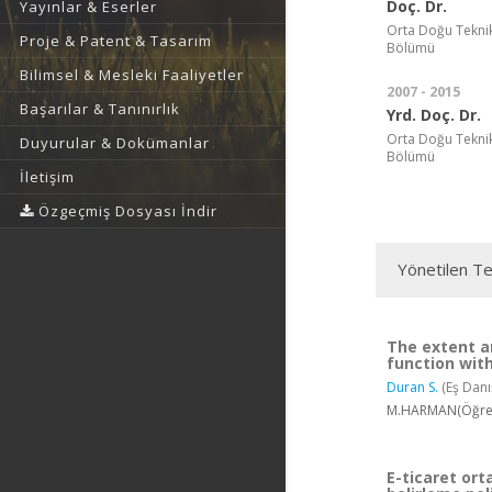
Doç. Dr.
Yayınlar & Eserler
Orta Doğu Teknik 
Proje & Patent & Tasarım
Bölümü
Bilimsel & Mesleki Faaliyetler
2007 - 2015
Başarılar & Tanınırlık
Yrd. Doç. Dr.
Orta Doğu Teknik 
Duyurular & Dokümanlar
Bölümü
İletişim
Özgeçmiş Dosyası İndir
Yönetilen Te
The extent a
function wit
Duran S.
(Eş Dan
M.HARMAN(Öğrenc
E-ticaret ort