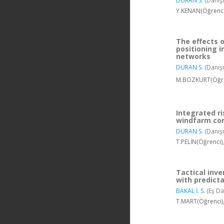
DURAN S.
(Danış
Y.KENAN(Öğrenci)
The effects o
positioning 
networks
DURAN S.
(Danış
M.BOZKURT(Öğren
Integrated r
windfarm con
DURAN S.
(Danış
T.PELİN(Öğrenci)
Tactical inv
with predicta
BAKAL İ. S.
(Eş Da
T.MART(Öğrenci),