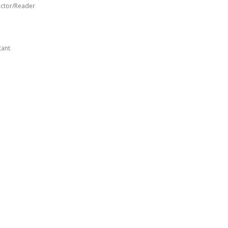
uctor/Reader
t
tant