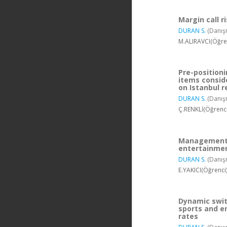
Margin call 
DURAN S.
(Danış
M.ALIRAVCI(Öğren
Pre-positioni
items conside
on Istanbul r
DURAN S.
(Danış
Ç.RENKLİ(Öğrenci
Management o
entertainmen
DURAN S.
(Danış
E.YAKICI(Öğrenci
Dynamic swit
sports and 
rates