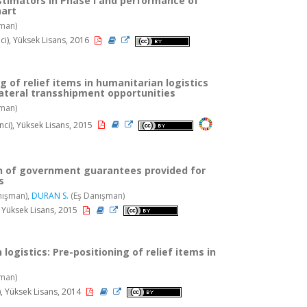
timators in Phase I and performance of
hart
man)
i), Yüksek Lisans, 2016
g of relief items in humanitarian logistics
lateral transshipment opportunities
man)
i), Yüksek Lisans, 2015
n of government guarantees provided for
s
nışman),
DURAN S.
(Eş Danışman)
 Yüksek Lisans, 2015
logistics: Pre-positioning of relief items in
man)
, Yüksek Lisans, 2014