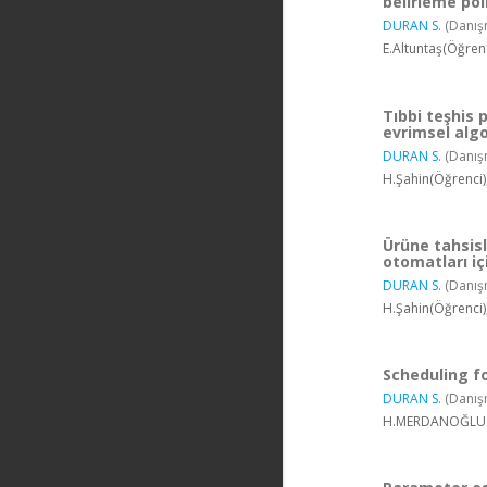
belirleme poli
DURAN S.
(Danış
E.Altuntaş(Öğren
Tıbbi teşhis 
evrimsel algo
DURAN S.
(Danış
H.Şahin(Öğrenci)
Ürüne tahsisl
otomatları iç
DURAN S.
(Danış
H.Şahin(Öğrenci)
Scheduling 
DURAN S.
(Danış
H.MERDANOĞLU(Öğ