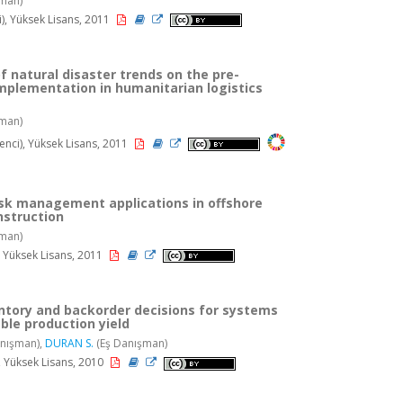
man)
, Yüksek Lisans, 2011
f natural disaster trends on the pre-
implementation in humanitarian logistics
man)
ci), Yüksek Lisans, 2011
isk management applications in offshore
struction
man)
, Yüksek Lisans, 2011
entory and backorder decisions for systems
ble production yield
nışman),
DURAN S.
(Eş Danışman)
 Yüksek Lisans, 2010