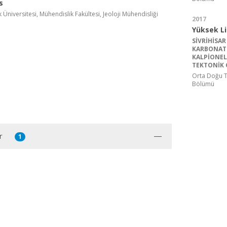
s
Üniversitesi, Mühendislik Fakültesi, Jeoloji Mühendisliği
2017
Yüksek L
SİVRİHİSAR
KARBONAT 
KALPİONELL
TEKTONİK 
Orta Doğu Te
Bölümü
r
1