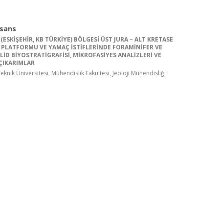
isans
 (ESKİŞEHİR, KB TÜRKİYE) BÖLGESİ ÜST JURA – ALT KRETASE
PLATFORMU VE YAMAÇ İSTİFLERİNDE FORAMİNİFER VE
İD BİYOSTRATİGRAFİSİ, MİKROFASİYES ANALİZLERİ VE
ÇIKARIMLAR
knik Üniversitesi, Mühendislik Fakültesi, Jeoloji Mühendisliği