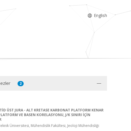
English
Tezler
2
İD ÜST JURA - ALT KRETASE KARBONAT PLATFORM KENAR
 PLATFORM VE BASEN KORELASYONU, J/K SINIRI İÇİN
R
knik Üniversitesi, Mühendislik Fakültesi, Jeoloji Mühendisliği