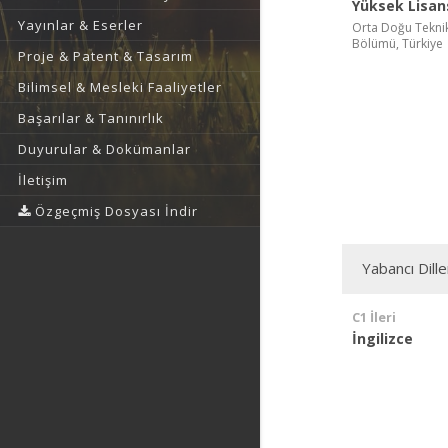
Yüksek Lisan
Yayınlar & Eserler
Orta Doğu Teknik 
Bölümü, Türkiye
Proje & Patent & Tasarım
Bilimsel & Mesleki Faaliyetler
Başarılar & Tanınırlık
Duyurular & Dokümanlar
İletişim
Özgeçmiş Dosyası İndir
Yabancı Dille
C1 İleri
İngilizce