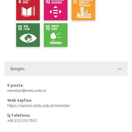
İletişim
E-posta
minetan@metu.edu.tr
Web Sayfası
https://avesis.metu.edu.tr/minetan
İş Telefonu
+90 312 210 7501