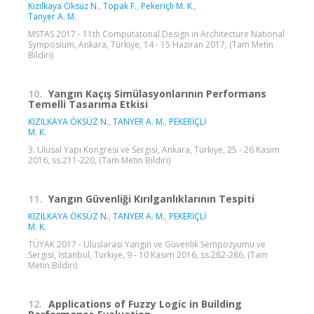
Kızılkaya Öksüz N.
,
Topak F.
,
Pekeriçli M. K.
,
Tanyer A. M.
MSTAS 2017 - 11th Computatonal Design in Architecture National
Symposium, Ankara, Türkiye, 14 - 15 Haziran 2017, (Tam Metin
Bildiri)
10.
Yangın Kaçış Simülasyonlarının Performans
Temelli Tasarıma Etkisi
KIZILKAYA ÖKSÜZ N.
,
TANYER A. M.
,
PEKERİÇLİ
M. K.
3. Ulusal Yapı Kongresi ve Sergisi, Ankara, Türkiye, 25 - 26 Kasım
2016, ss.211-220, (Tam Metin Bildiri)
11.
Yangın Güvenliği Kırılganlıklarının Tespiti
KIZILKAYA ÖKSÜZ N.
,
TANYER A. M.
,
PEKERİÇLİ
M. K.
TÜYAK 2017 - Uluslarası Yangın ve Güvenlik Sempozyumu ve
Sergisi, İstanbul, Türkiye, 9 - 10 Kasım 2016, ss.282-286, (Tam
Metin Bildiri)
12.
Applications of Fuzzy Logic in Building