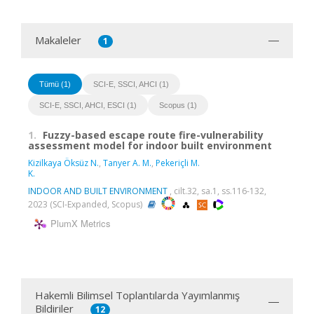
Makaleler
1
Tümü (1)
SCI-E, SSCI, AHCI (1)
SCI-E, SSCI, AHCI, ESCI (1)
Scopus (1)
1.
Fuzzy-based escape route fire-vulnerability
assessment model for indoor built environment
Kizilkaya Öksüz N.
,
Tanyer A. M.
,
Pekeriçli M.
K.
INDOOR AND BUILT ENVIRONMENT
, cilt.32, sa.1, ss.116-132,
2023 (SCI-Expanded, Scopus)
PlumX Metrics
Hakemli Bilimsel Toplantılarda Yayımlanmış
Bildiriler
12