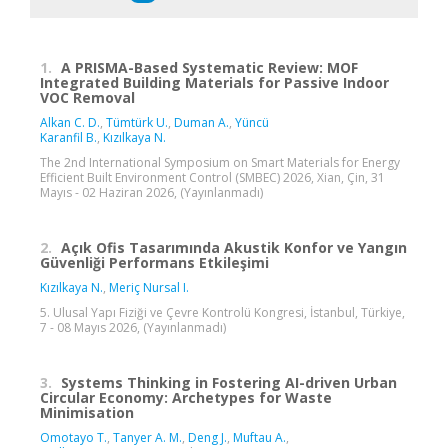
1.
A PRISMA-Based Systematic Review: MOF
Integrated Building Materials for Passive Indoor
VOC Removal
Alkan C. D.
,
Tümtürk U.
,
Duman A.
,
Yüncü
Karanfil B.
,
Kızılkaya N.
The 2nd International Symposium on Smart Materials for Energy
Efficient Built Environment Control (SMBEC) 2026, Xian, Çin, 31
Mayıs - 02 Haziran 2026, (Yayınlanmadı)
2.
Açık Ofis Tasarımında Akustik Konfor ve Yangın
Güvenliği Performans Etkileşimi
Kızılkaya N.
,
Meriç Nursal I.
5. Ulusal Yapı Fiziği ve Çevre Kontrolü Kongresi, İstanbul, Türkiye,
7 - 08 Mayıs 2026, (Yayınlanmadı)
3.
Systems Thinking in Fostering AI-driven Urban
Circular Economy: Archetypes for Waste
Minimisation
Omotayo T.
,
Tanyer A. M.
,
Deng J.
,
Muftau A.
,