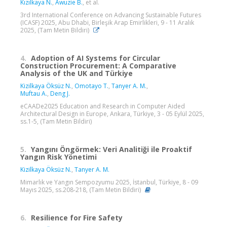
Kızılkaya N.
,
Awuzie B.
, et al.
3rd International Conference on Advancing Sustainable Futures
(ICASF) 2025, Abu Dhabi, Birleşik Arap Emirlikleri, 9 - 11 Aralık
2025, (Tam Metin Bildiri)
4.
Adoption of AI Systems for Circular
Construction Procurement: A Comparative
Analysis of the UK and Türkiye
Kizilkaya Öksüz N.
,
Omotayo T.
,
Tanyer A. M.
,
Muftau A.
,
Deng J.
eCAADe2025 Education and Research in Computer Aided
Architectural Design in Europe, Ankara, Türkiye, 3 - 05 Eylül 2025,
ss.1-5, (Tam Metin Bildiri)
5.
Yangını Öngörmek: Veri Analitiği ile Proaktif
Yangın Risk Yönetimi
Kizilkaya Öksüz N.
,
Tanyer A. M.
Mimarlık ve Yangın Sempozyumu 2025, İstanbul, Türkiye, 8 - 09
Mayıs 2025, ss.208-218, (Tam Metin Bildiri)
6.
Resilience for Fire Safety