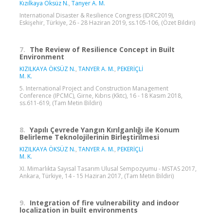
Kızılkaya Öksüz N.
,
Tanyer A. M.
International Disaster & Resilience Congress (IDRC2019),
Eskişehir, Türkiye, 26 - 28 Haziran 2019, ss.105-106, (Özet Bildiri)
7.
The Review of Resilience Concept in Built
Environment
KIZILKAYA ÖKSÜZ N.
,
TANYER A. M.
,
PEKERİÇLİ
M. K.
5. International Project and Construction Management
Conference (IPCMC), Girne, Kıbrıs (Kktc), 16 - 18 Kasım 2018,
ss.611-619, (Tam Metin Bildiri)
8.
Yapılı Çevrede Yangın Kırılganlığı ile Konum
Belirleme Teknolojilerinin Birleştirilmesi
KIZILKAYA ÖKSÜZ N.
,
TANYER A. M.
,
PEKERİÇLİ
M. K.
XI. Mimarlıkta Sayısal Tasarım Ulusal Sempozyumu - MSTAS 2017,
Ankara, Türkiye, 14 - 15 Haziran 2017, (Tam Metin Bildiri)
9.
Integration of fire vulnerability and indoor
localization in built environments