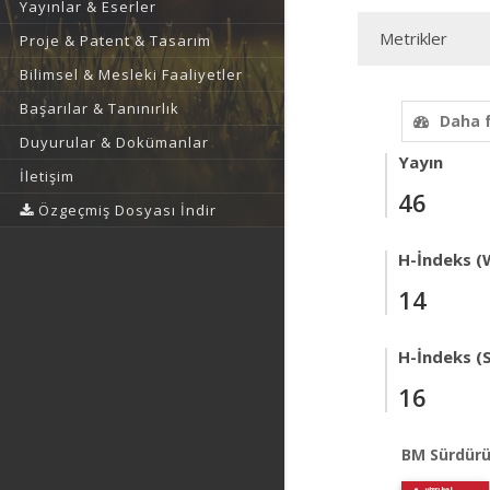
Yayınlar & Eserler
Metrikler
Proje & Patent & Tasarım
Bilimsel & Mesleki Faaliyetler
Başarılar & Tanınırlık
Daha 
Duyurular & Dokümanlar
Yayın
İletişim
46
Özgeçmiş Dosyası İndir
H-İndeks (
14
H-İndeks (
16
BM Sürdürü