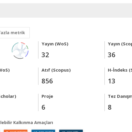
fazla metrik
Yayın (WoS)
Yayın (Sco
32
36
WoS)
Atıf (Scopus)
H-İndeks (
856
13
Scholar)
Proje
Tez Danışm
6
8
lebilir Kalkınma Amaçları