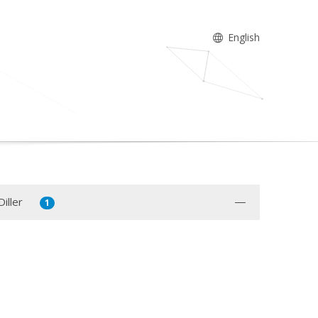
English
iller
1