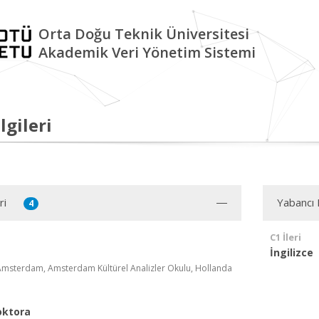
Orta Doğu Teknik Üniversitesi
Akademik Veri Yönetim Sistemi
lgileri
ri
Yabancı D
4
C1 İleri
İngilizce
 Amsterdam, Amsterdam Kültürel Analizler Okulu, Hollanda
oktora