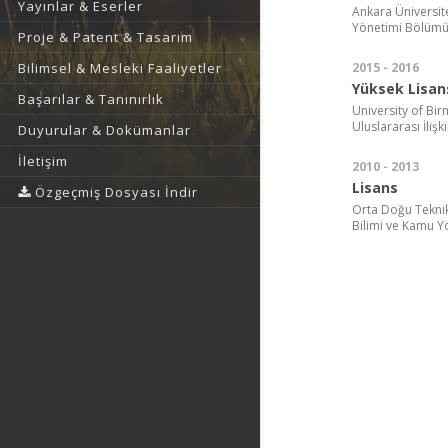
Yayınlar & Eserler
Ankara Üniversites
Yönetimi Bölümü,
Proje & Patent & Tasarım
2015 - 2016
Bilimsel & Mesleki Faaliyetler
Yüksek Lisan
Başarılar & Tanınırlık
University of Bir
Uluslararası İlişk
Duyurular & Dokümanlar
İletişim
2010 - 2013
Lisans
Özgeçmiş Dosyası İndir
Orta Doğu Teknik Ü
Bilimi ve Kamu Y