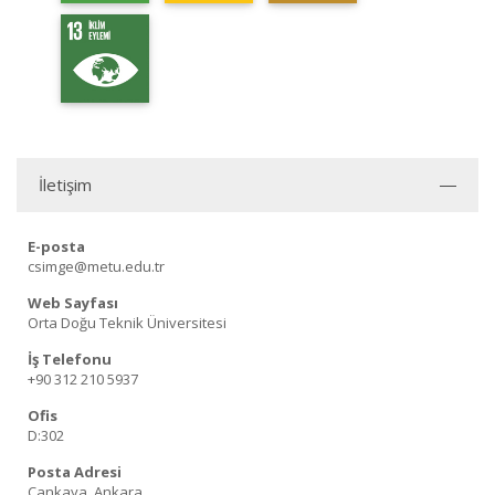
İletişim
E-posta
csimge@metu.edu.tr
Web Sayfası
Orta Doğu Teknik Üniversitesi
İş Telefonu
+90 312 210 5937
Ofis
D:302
Posta Adresi
Çankaya, Ankara