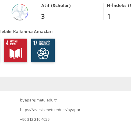
Atıf (Scholar)
H-İndeks (
3
1
lebilir Kalkınma Amaçları
byapar@metu.edu.tr
https://avesis.metu.edu.tr/byapar
+90 312 210 4059