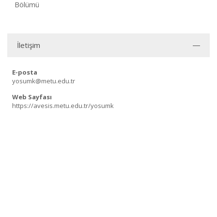
Bölümü
İletişim
E-posta
yosumk@metu.edu.tr
Web Sayfası
https://avesis.metu.edu.tr/yosumk