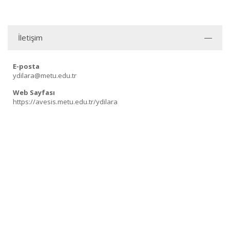
İletişim
E-posta
ydilara@metu.edu.tr
Web Sayfası
https://avesis.metu.edu.tr/ydilara