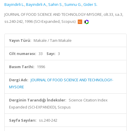
Bayindirli L.
,
Bayindirli A.
,
Sahin S.
,
Sumnu G.
,
Gider S.
JOURNAL OF FOOD SCIENCE AND TECHNOLOGY-MYSORE, cilt.33, sa.3,
ss.240-242, 1996 (SCI-Expanded, Scopus)
Yayın Türü:
Makale / Tam Makale
Cilt numarası:
33
Sayı:
3
Basım Tarihi:
1996
Dergi Adı:
JOURNAL OF FOOD SCIENCE AND TECHNOLOGY-
MYSORE
Derginin Tarandığı İndeksler:
Science Citation Index
Expanded (SCI-EXPANDED), Scopus
Sayfa Sayıları:
ss.240-242