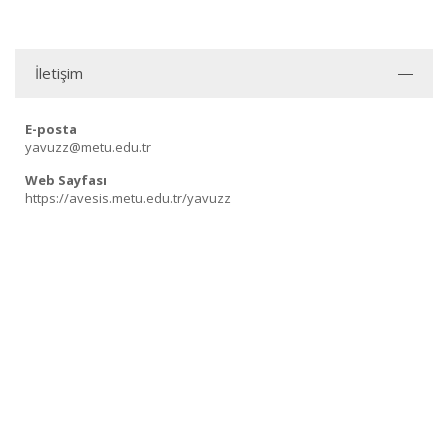
İletişim
E-posta
yavuzz@metu.edu.tr
Web Sayfası
https://avesis.metu.edu.tr/yavuzz