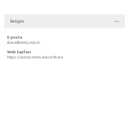
İletişim
E-posta
tkara@metu.edu.tr
Web Sayfası
https://avesis.metu.edu.tr/tkara