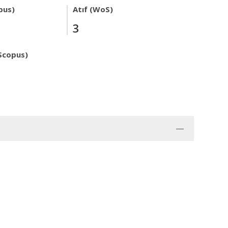
pus)
Atıf (WoS)
3
Scopus)