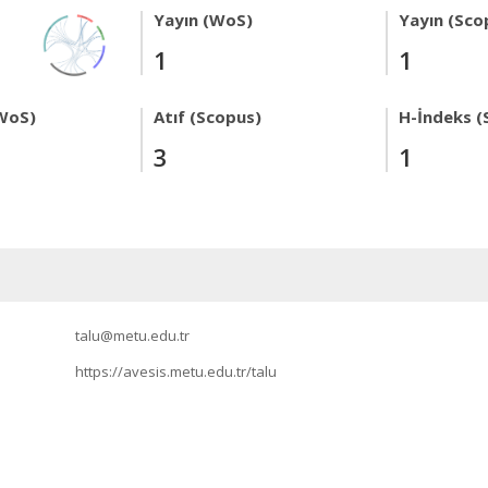
Yayın (WoS)
Yayın (Sco
1
1
WoS)
Atıf (Scopus)
H-İndeks (
3
1
talu@metu.edu.tr
https://avesis.metu.edu.tr/talu