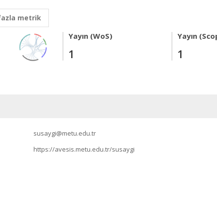
fazla metrik
Yayın (WoS)
Yayın (Sco
1
1
susaygi@metu.edu.tr
https://avesis.metu.edu.tr/susaygi