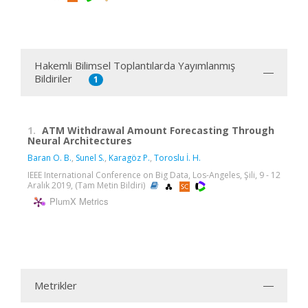
Hakemli Bilimsel Toplantılarda Yayımlanmış
Bildiriler
1
1.
ATM Withdrawal Amount Forecasting Through
Neural Architectures
Baran O. B.
,
Sunel S.
,
Karagöz P.
,
Toroslu İ. H.
IEEE International Conference on Big Data, Los-Angeles, Şili, 9 - 12
Aralık 2019, (Tam Metin Bildiri)
PlumX Metrics
Metrikler