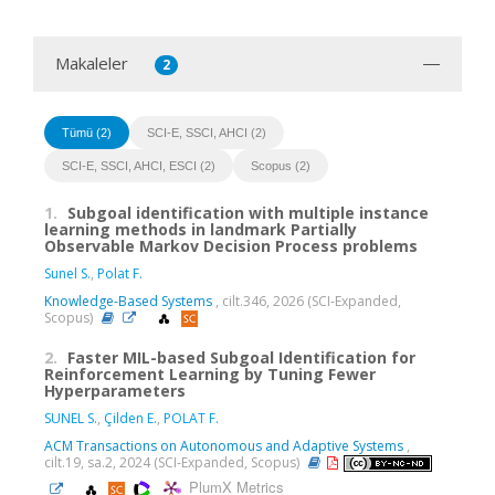
Makaleler
2
Tümü (2)
SCI-E, SSCI, AHCI (2)
SCI-E, SSCI, AHCI, ESCI (2)
Scopus (2)
1.
Subgoal identification with multiple instance
learning methods in landmark Partially
Observable Markov Decision Process problems
Sunel S.
,
Polat F.
Knowledge-Based Systems
, cilt.346, 2026 (SCI-Expanded,
Scopus)
2.
Faster MIL-based Subgoal Identification for
Reinforcement Learning by Tuning Fewer
Hyperparameters
SUNEL S.
,
Çilden E.
,
POLAT F.
ACM Transactions on Autonomous and Adaptive Systems
,
cilt.19, sa.2, 2024 (SCI-Expanded, Scopus)
PlumX Metrics