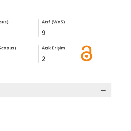
pus)
Atıf (WoS)
9
Scopus)
Açık Erişim
2