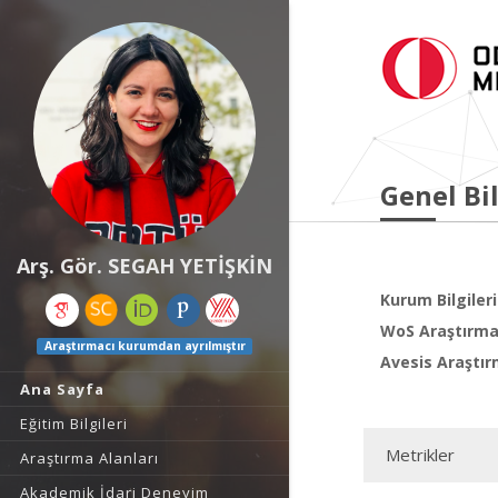
Genel Bil
Arş. Gör. SEGAH YETİŞKİN
Kurum Bilgileri
WoS Araştırma 
Araştırmacı kurumdan ayrılmıştır
Avesis Araştır
Ana Sayfa
Eğitim Bilgileri
Metrikler
Araştırma Alanları
Akademik İdari Deneyim