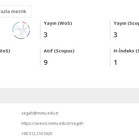
fazla metrik
Yayın (WoS)
Yayın (Sco
3
3
WoS)
Atıf (Scopus)
H-İndeks (
9
1
segah@metu.edu.tr
https://avesis.metu.edu.tr/segah
+90 312 210 5625