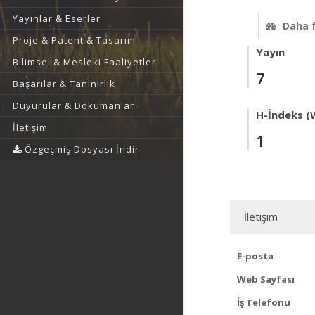
Yayınlar & Eserler
Daha 
Proje & Patent & Tasarım
Yayın
Bilimsel & Mesleki Faaliyetler
7
Başarılar & Tanınırlık
Duyurular & Dokümanlar
H-İndeks (
İletişim
1
Özgeçmiş Dosyası İndir
İletişim
E-posta
Web Sayfası
İş Telefonu