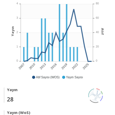
4
80
3
60
Yayın
Atıf
2
40
1
20
0
0
2010
2013
2016
2019
2022
2025
2007
Atıf Sayısı (WOS)
Yayın Sayısı
Yayın
28
Yayın (WoS)