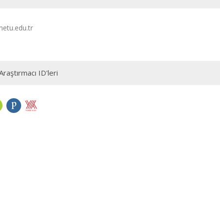
etu.edu.tr
Araştırmacı ID'leri