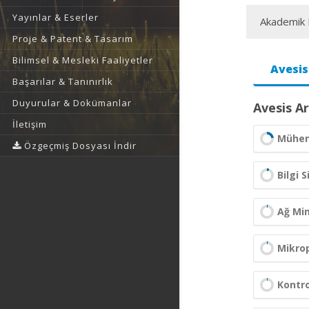
Yayınlar & Eserler
Akademik F
Proje & Patent & Tasarım
Bilimsel & Mesleki Faaliyetler
Avesis
Başarılar & Tanınırlık
Duyurular & Dokümanlar
Avesis Ar
İletişim
Mühend
Özgeçmiş Dosyası İndir
Bilgi 
Ağ Mim
Mikro
Kontro