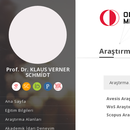
Araştırm
Prof. Dr. KLAUS VERNER
SCHMİDT
Araştırma 
Avesis Araş
Ana Sayfa
WoS Araştı
Eğitim Bilgileri
Scopus Araş
Araştırma Alanları
Akademik İdari Deneyim