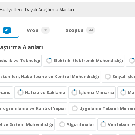
aaliyetlere Dayalı Araştırma Alanları
WoS
Scopus
41
33
44
aştırma Alanları
islik ve Teknoloji
Elektrik-Elektronik Mühendisliği
Sistemleri, Haberleşme ve Kontrol Mühendisliği
Sinyal İşl
arisi
Hafıza ve Saklama
İşlemci Mimarisi
Man
programlama ve Kontrol Yapısı
Uygulama Tabanlı Mimari
l ve Sistem Mühendisliği
Algoritmalar
Veritabanı ve