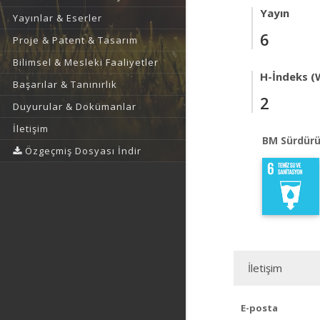
Yayın
Yayınlar & Eserler
6
Proje & Patent & Tasarım
Bilimsel & Mesleki Faaliyetler
H-İndeks (
Başarılar & Tanınırlık
2
Duyurular & Dokümanlar
İletişim
BM Sürdürü
Özgeçmiş Dosyası İndir
İletişim
E-posta