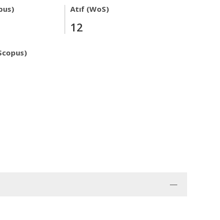
pus)
Atıf (WoS)
12
Scopus)