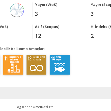
Yayın (WoS)
Yayın (Sco
3
3
WoS)
Atıf (Scopus)
H-İndeks (
12
2
lebilir Kalkınma Amaçları
oguzhana@metu.edu.tr