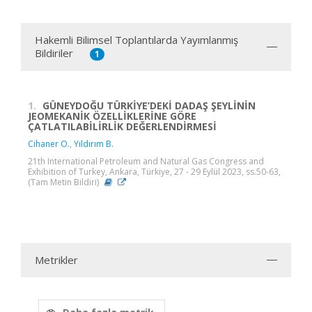
Hakemli Bilimsel Toplantılarda Yayımlanmış
Bildiriler
1
1.
GÜNEYDOĞU TÜRKİYE’DEKİ DADAŞ ŞEYLİNİN
JEOMEKANİK ÖZELLİKLERİNE GÖRE
ÇATLATILABİLİRLİK DEĞERLENDİRMESİ
Cihaner O.
,
Yıldırım B.
21th International Petroleum and Natural Gas Congress and
Exhibition of Turkey, Ankara, Türkiye, 27 - 29 Eylül 2023, ss.50-63,
(Tam Metin Bildiri)
Metrikler