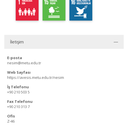
İletişim
E-posta
nesim@metu.edu.tr
Web Sayfası
https://avesis.metu.edu.tr/nesim
İş Telefonu
+90 210 503 5
Fax Telefonu
+90 210 313 7
Ofis
Z-46