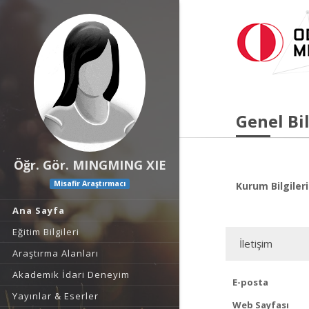
Genel Bil
Öğr. Gör. MINGMING XIE
Misafir Araştırmacı
Kurum Bilgileri
Ana Sayfa
Eğitim Bilgileri
İletişim
Araştırma Alanları
Akademik İdari Deneyim
E-posta
Yayınlar & Eserler
Web Sayfası