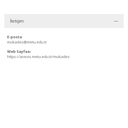
İletişim
E-posta
mukades@metu.edu.tr
Web Sayfası
https://avesis.metu.edu.tr/mukades