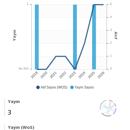
1
5
4
3
Yayın
Atıf
2
1
5e-324
0
2020
2021
2022
2023
2024
2025
2026
2019
Atıf Sayısı (WOS)
Yayın Sayısı
Yayın
3
Yayın (WoS)