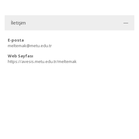
İletişim
E-posta
meltemak@metu.edu.tr
Web Sayfası
https://avesis.metu.edu.tr/meltemak