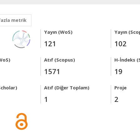
fazla metrik
Yayın (WoS)
Yayın (Sco
121
102
WoS)
Atıf (Scopus)
H-İndeks (
1571
19
Scholar)
Atıf (Diğer Toplam)
Proje
1
2