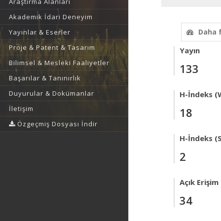
Araştırma Alanları
Akademik İdari Deneyim
Daha 
Yayınlar & Eserler
Proje & Patent & Tasarım
Yayın
Bilimsel & Mesleki Faaliyetler
133
Başarılar & Tanınırlık
Duyurular & Dokümanlar
H-İndeks (
İletişim
18
Özgeçmiş Dosyası İndir
H-İndeks (
2
Açık Erişim
34