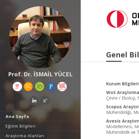
Genel Bil
Prof. Dr. İSMAİL YÜCEL
Kurum Bilgileri
WoS Araştırma 
Çevre / Ekoloji,
Scopus Araştır
Mühendisliği, Mul
Ana Sayfa
Avesis Araştır
Eğitim Bilgileri
Modellemesi, Mete
Mühendislik ve T
Araştırma Alanları