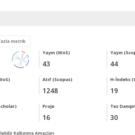
fazla metrik
Yayın (WoS)
Yayın (Sco
43
44
WoS)
Atıf (Scopus)
H-İndeks (
1248
19
Scholar)
Proje
Tez Danışm
16
30
lebilir Kalkınma Amaçları