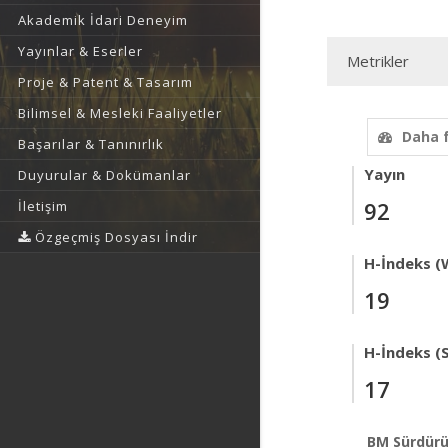
Akademik İdari Deneyim
Yayınlar & Eserler
Metrikler
Proje & Patent & Tasarım
Bilimsel & Mesleki Faaliyetler
Daha 
Başarılar & Tanınırlık
Yayın
Duyurular & Dokümanlar
92
İletişim
Özgeçmiş Dosyası İndir
H-İndeks (
19
H-İndeks (
17
BM Sürdürü