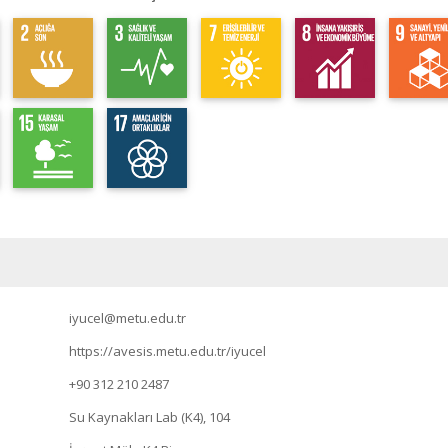
iyucel@metu.edu.tr
https://avesis.metu.edu.tr/iyucel
+90 312 210 2487
Su Kaynakları Lab (K4), 104