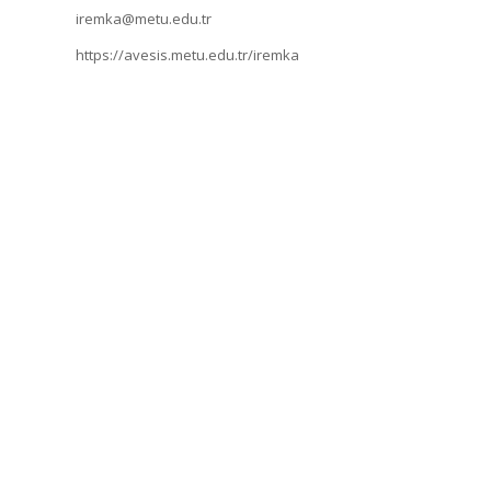
iremka@metu.edu.tr
https://avesis.metu.edu.tr/iremka