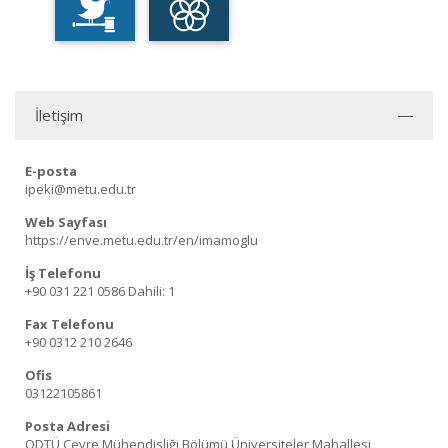
İletişim
E-posta
ipeki@metu.edu.tr
Web Sayfası
https://enve.metu.edu.tr/en/imamoglu
İş Telefonu
+90 031 221 0586
Dahili: 1
Fax Telefonu
+90 0312 210 2646
Ofis
03122105861
Posta Adresi
ODTÜ Çevre Mühendisliği Bölümü Üniversiteler Mahallesi,