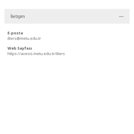
İletişim
E-posta
ilters@metu.edu.tr
Web Sayfası
https://avesis.metu.edu.tr/ilters