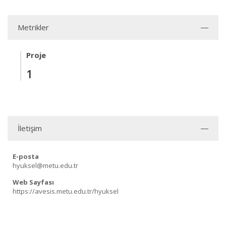
Metrikler
Proje
1
İletişim
E-posta
hyuksel@metu.edu.tr
Web Sayfası
https://avesis.metu.edu.tr/hyuksel