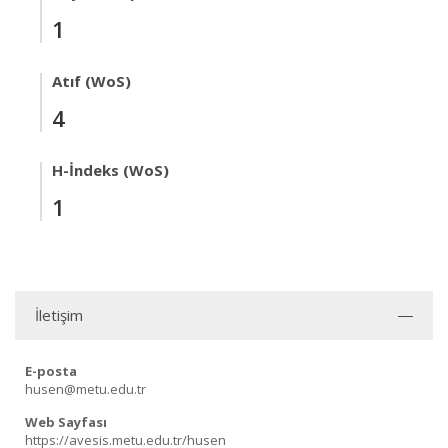
1
Atıf (WoS)
4
H-İndeks (WoS)
1
İletişim
E-posta
husen@metu.edu.tr
Web Sayfası
https://avesis.metu.edu.tr/husen