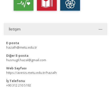
İletişim
E-posta
hazalh@metu.edu.tr
Diğer E-posta
husnugil.hazal@gmail.com
Web Sayfası
https://avesis.metu.edu.tr/hazalh
İş Telefonu
+90 312 210 5192