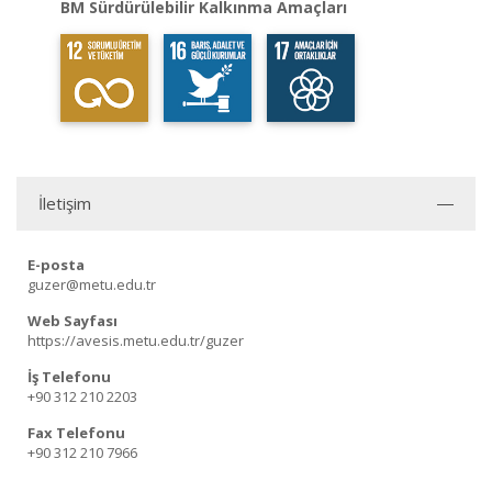
BM Sürdürülebilir Kalkınma Amaçları
İletişim
E-posta
guzer@metu.edu.tr
Web Sayfası
https://avesis.metu.edu.tr/guzer
İş Telefonu
+90 312 210 2203
Fax Telefonu
+90 312 210 7966