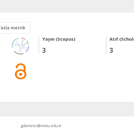
fazla metrik
Yayın (Scopus)
Atıf (Schol
3
3
gdemirer@metu.edu.tr