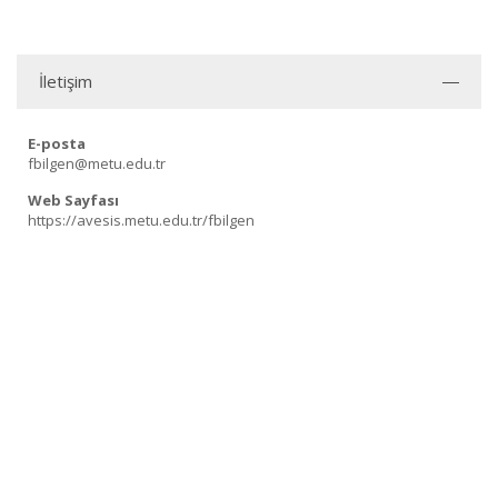
İletişim
E-posta
fbilgen@metu.edu.tr
Web Sayfası
https://avesis.metu.edu.tr/fbilgen